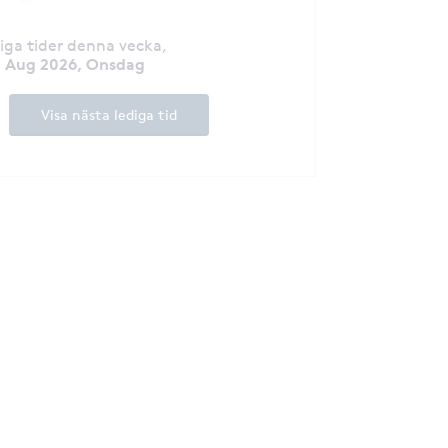
diga tider denna vecka
,
2 Aug 2026, Onsdag
Visa nästa lediga tid