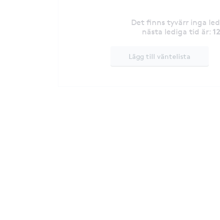
Det finns tyvärr inga le
1
nästa lediga tid är
:
Lägg till väntelista