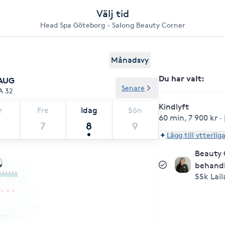
Välj tid
Head Spa Göteborg - Salong Beauty Corner
Månadsvy
Du har valt
:
 AUG
Senare
A 32
Kindlyft
r
Fre
Idag
Sön
60 min
,
7 900 kr
·
7
8
9
Lägg till ytterlig
Beauty 
behandl
SSk Lail