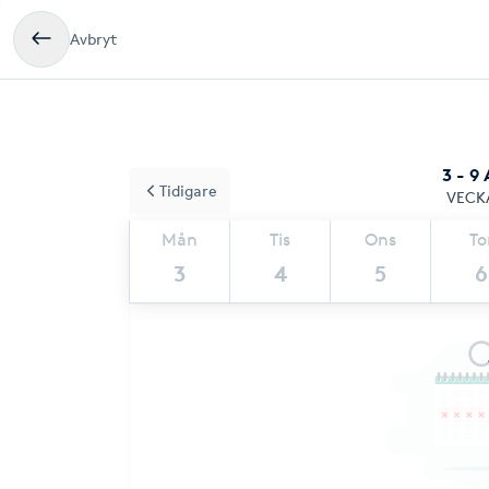
Avbryt
3 - 9
Tidigare
VECK
Mån
Tis
Ons
To
3
4
5
6