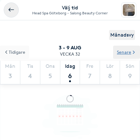
Välj tid
Head Spa Göteborg - Salong Beauty Corner
Månadsvy
3 - 9 AUG
Tidigare
Senare
VECKA 32
Mån
Tis
Ons
Idag
Fre
Lör
Sön
3
4
5
6
7
8
9