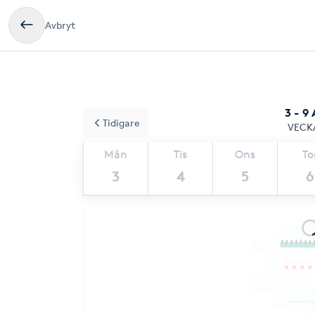
Avbryt
3 - 9
Tidigare
VECK
Mån
Tis
Ons
To
3
4
5
6