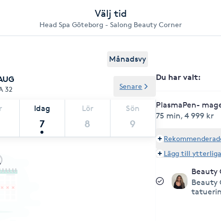
Välj tid
Head Spa Göteborg - Salong Beauty Corner
Månadsvy
Du har valt
:
 AUG
Senare
A 32
PlasmaPen- mag
r
Idag
Lör
Sön
75 min
,
4 999 kr
7
8
9
Rekommenderade 
Lägg till ytterlig
Beauty 
Beauty 
tatueri