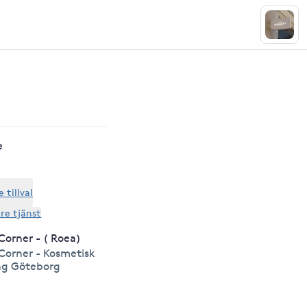
e
tillval
are tjänst
Corner - ( Roea)
Corner - Kosmetisk
ng Göteborg