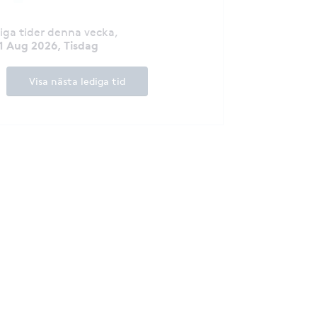
diga tider denna vecka
,
1 Aug 2026, Tisdag
Visa nästa lediga tid