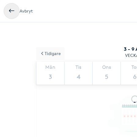
Avbryt
3 - 9
Tidigare
VECK
Mån
Tis
Ons
To
3
4
5
6