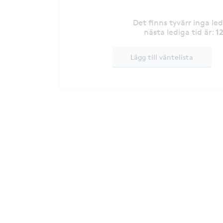
Det finns tyvärr inga le
1
nästa lediga tid är
:
Lägg till väntelista