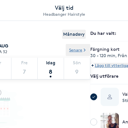
Välj tid
Headbanger Hairstyle
Du har valt
:
Månadsvy
 AUG
Färgning kort
Senare
A 32
30 - 120 min
,
Från 
r
Fre
Idag
Sön
Lägg till ytterlig
7
8
9
Välj utförare
Va
St
A