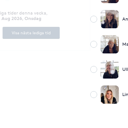
diga tider denna vecka
,
2 Aug 2026, Onsdag
An
Visa nästa lediga tid
Ma
Ul
Li