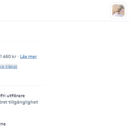
1 650 kr
·
Läs mer
are tjänst
lfri utförare
örst tillgänglighet
nna