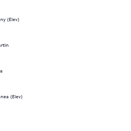
ny (Elev)
rtin
la
nnea (Elev)