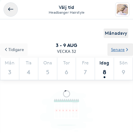
Välj tid
Headbanger Hairstyle
Månadsvy
3 - 9 AUG
Tidigare
Senare
VECKA 32
Mån
Tis
Ons
Tor
Fre
Idag
Sön
3
4
5
6
7
8
9