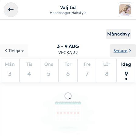
Välj tid
Headbanger Hairstyle
Månadsvy
3 - 9 AUG
Tidigare
Senare
VECKA 32
Mån
Tis
Ons
Tor
Fre
Lör
Idag
3
4
5
6
7
8
9