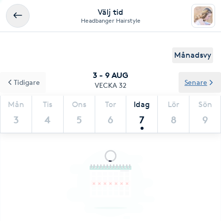
Välj tid
Headbanger Hairstyle
Månadsvy
3 - 9 AUG
Tidigare
Senare
VECKA 32
Mån
Tis
Ons
Tor
Idag
Lör
Sön
3
4
5
6
7
8
9