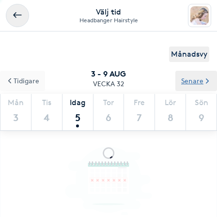
Välj tid
Headbanger Hairstyle
Månadsvy
3 - 9 AUG
Tidigare
Senare
VECKA 32
Mån
Tis
Idag
Tor
Fre
Lör
Sön
3
4
5
6
7
8
9