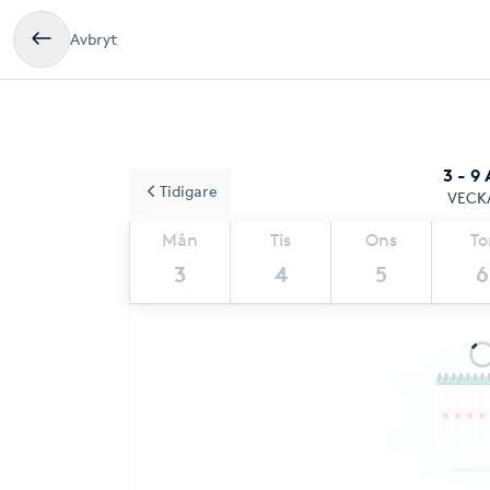
Avbryt
3 - 9
Tidigare
VECK
Mån
Tis
Ons
To
3
4
5
6