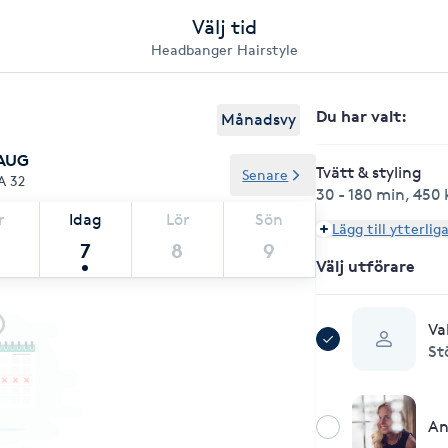
Välj tid
Headbanger Hairstyle
Du har valt
:
Månadsvy
 AUG
Tvätt & styling
Senare
A 32
30 - 180 min
,
450 
r
Idag
Lör
Sön
Lägg till ytterlig
7
8
9
Välj utförare
Va
St
A