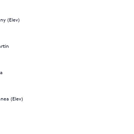
ny (Elev)
rtin
la
nnea (Elev)