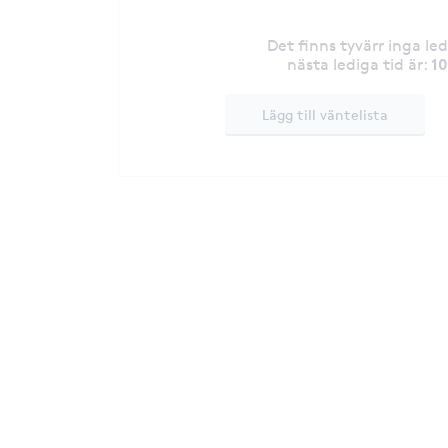
Det finns tyvärr inga le
1
nästa lediga tid är
:
Lägg till väntelista