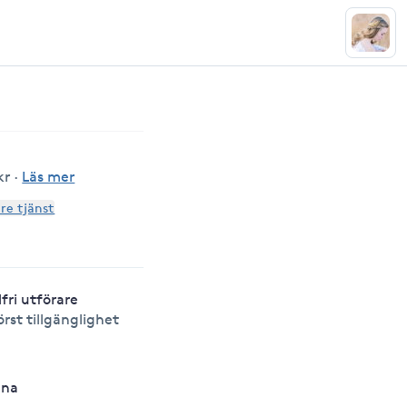
kr
·
Läs mer
are tjänst
lfri utförare
örst tillgänglighet
nna