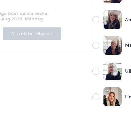
diga tider denna vecka
,
0 Aug 2026, Måndag
An
Visa nästa lediga tid
Ma
Ul
Li