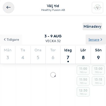
Välj tid
Healthy Fusion AB
Månadsvy
3 - 9 AUG
Tidigare
Senare
VECKA 32
Mån
Tis
Ons
Tor
Idag
Lör
Sön
3
4
5
6
7
8
9
11:00
13:00
795 kr
795 kr
11:50
13:15
795 kr
795 kr
12:30
795 kr