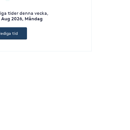
diga tider denna vecka
,
7 Aug 2026, Måndag
lediga tid