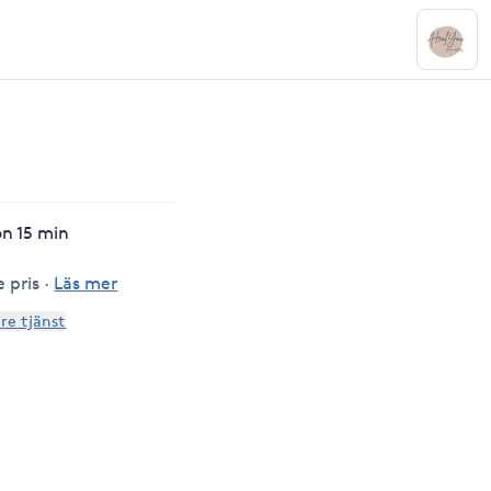
on 15 min
 pris
·
Läs mer
are tjänst