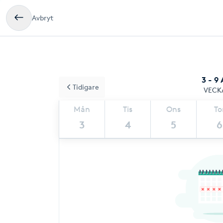
Avbryt
3 - 9
Tidigare
VECK
Mån
Tis
Ons
To
3
4
5
6