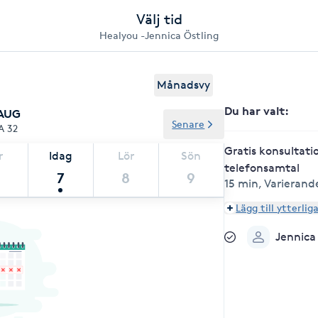
Välj tid
Healyou -Jennica Östling
Månadsvy
Du har valt
:
 AUG
Senare
A 32
Gratis konsultati
r
Idag
Lör
Sön
telefonsamtal
7
8
9
15 min
,
Varierande
Lägg till ytterlig
Jennica