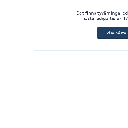
Det finns tyvärr inga le
1
nästa lediga tid är
:
Visa nästa 