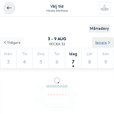
Välj tid
Heidis Wellness
Månadsvy
3 - 9 AUG
Tidigare
Senare
VECKA 32
Mån
Tis
Ons
Tor
Idag
Lör
Sön
3
4
5
6
7
8
9