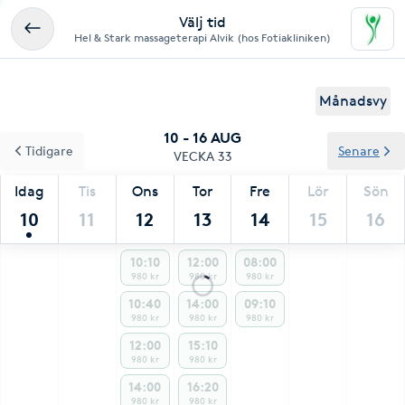
Välj tid
Hel & Stark massageterapi Alvik (hos Fotiakliniken)
Månadsvy
10 - 16 AUG
Tidigare
Senare
VECKA 33
Idag
Tis
Ons
Tor
Fre
Lör
Sön
10
11
12
13
14
15
16
10:10
12:00
08:00
980 kr
980 kr
980 kr
10:40
14:00
09:10
980 kr
980 kr
980 kr
12:00
15:10
980 kr
980 kr
14:00
16:20
980 kr
980 kr