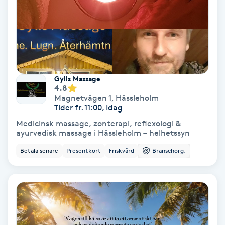
Svettbehandling
T
Tuina-massage
Gylls Massage
Taktil massage
4.8
Magnetvägen 1
,
Hässleholm
Tider fr. 11:00, Idag
Tandblekning
Medicinsk massage, zonterapi, reflexologi &
ayurvedisk massage i Hässleholm – helhetssyn
Tandläkare
Betala senare
Presentkort
Friskvård
Branschorg.
Tatuering
Tatueringsborttagning