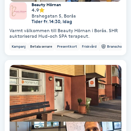
Extensions borttagning
Beauty Hörnan
4.9
Brahegatan 5
,
Borås
Eyeliner-tatuering
Tider fr. 14:30, Idag
F
Varmt välkommen till Beauty Hörnan i Borås. SHR
auktoriserad Hud-och SPA terapeut.
Face framing
Kampanj
Betala senare
Presentkort
Friskvård
Branschorg.
Faceliftmassage
Fet hårbotten
Fettreducering
Fibromassage
Fillers