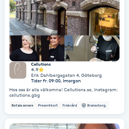
Olaplex
Olaplexbehandling
Ombre
Ombre brows
Cellutions
4.9
Ombre naglar
Erik Dahlbergsgatan 4
,
Göteborg
Tider fr. 09:00, Imorgon
Optiker
Hos oss är alla välkomna! Cellutions.se, Instagram:
cellutions.gbg
Ortobionomi
Betala senare
Presentkort
Friskvård
Branschorg.
Ortopedi