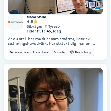
Fotmassage
Momentum
Fotsvamp
4.8
Sikvägen 7
,
Tyresö
Tider fr. 13:45, Idag
Fotvård
Är du stel, har muskler som smärtar, lider av
spänningshuvudvärk, har sträckt dig, har en ...
Fransar
Betala senare
Presentkort
Friskvård
Branschorg.
Fransborttagning
Fransfärgning
Fransförlängning
Fransförlängning Megavolym