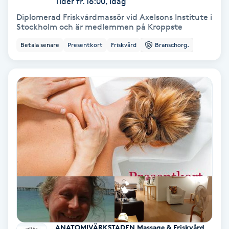
Tider fr. 16:00, Idag
Laserbehandling
Diplomerad Friskvårdmassör vid Axelsons Institute i
Stockholm och är medlemmen på Kroppste
Lashlift Keratin
Betala senare
Presentkort
Friskvård
Branschorg.
LED-ljusterapi
Liktornar
LPG
LPG-behandling
LPG-massage
Luggklippning
ANATOMIVÄRKSTADEN Massage & Friskvård