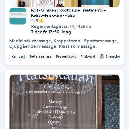
Skoinlägg
RCT-Kliniken | RootCause Treatments -
Rehab-Friskvård-Hälsa
4.9
Skägg
Regementsgatan 14
,
Malmö
Tider fr. 13:50, Idag
Medicinsk massage, Kroppsterapi, Sportsmassage,
Skäggfärgning
Djupgående massage, Klassisk massage.
Kampanj
Betala senare
Presentkort
Friskvård
Branschorg.
Skäggklippning
Skäggtrimmning
Skönhet
Slingor
Sockring