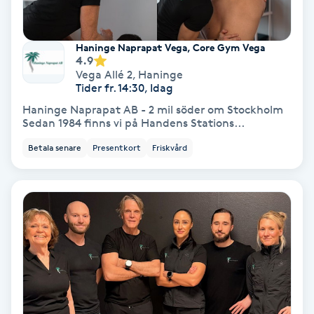
Medium
Haninge Naprapat Vega, Core Gym Vega
Megavolymfransar
4.9
Vega Allé 2
,
Haninge
Tider fr. 14:30, Idag
Melasma
Haninge Naprapat AB - 2 mil söder om Stockholm
Sedan 1984 finns vi på Handens Stations...
Mesoterapi
Betala senare
Presentkort
Friskvård
MicroPen
Microshading
Mixfransar
N
Nagelförlängning