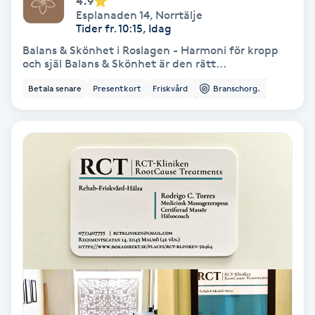
4.9
Esplanaden 14
,
Norrtälje
Samtalsterapi
Tider fr. 10:15, Idag
Balans & Skönhet i Roslagen - Harmoni för kropp
och själ Balans & Skönhet är den rätt...
Senioryoga
Betala senare
Presentkort
Friskvård
Branschorg.
Shiatsu
Singelfransar
Sjukgymnastik
Skalpmassage
Skinbooster
Sklerosering