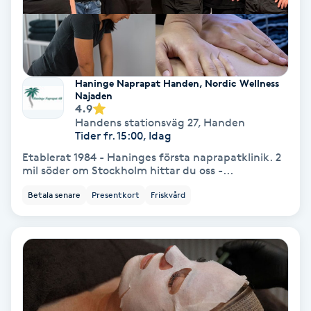
Nagelförlängning akryl
Nagelförlängning gelé
Haninge Naprapat Handen, Nordic Wellness
Najaden
4.9
Nagelförlängning glasfiber
Handens stationsväg 27
,
Handen
Tider fr. 15:00, Idag
Nagelförlängning silke
Etablerat 1984 - Haninges första naprapatklinik. 2
mil söder om Stockholm hittar du oss -...
Nagelförstärkning
Betala senare
Presentkort
Friskvård
Nagelklippning
Nagelsvamp
Nageltrång