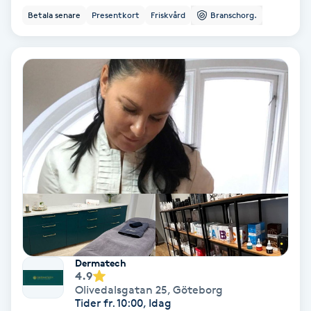
Betala senare
Presentkort
Friskvård
Branschorg.
PRP (Platelet Rich Plasma)
PRX-T33
Psoriasis
PT
R
Radiofrekvens
Rakning
Dermatech
4.9
Reflexologi
Olivedalsgatan 25
,
Göteborg
Tider fr. 10:00, Idag