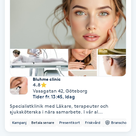
Tvätt & Fön
V
Vaccination
Vampyrbehandling
Vaxning
Vaxning brasiliansk
Bluhme clinic
4.8
Vasagatan 42
,
Göteborg
Veterinär
Tider fr. 13:45, Idag
Specialistklinik med Läkare, terapeuter och
Vibrationsmassage
sjuksköterska i nära samarbete. I vår al...
Kampanj
Betala senare
Presentkort
Friskvård
Branschorg.
Vinyasa Yoga