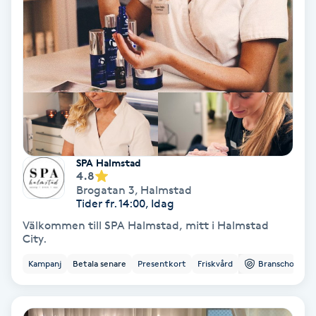
Hollywood Peel
Hot Stone Massage
Hot yoga
Hudföryngring
SPA Halmstad
Huduppstramning
4.8
Brogatan 3
,
Halmstad
Tider fr. 14:00, Idag
Hudvård
Välkommen till SPA Halmstad, mitt i Halmstad
City.
Hyaluronsyra
Kampanj
Betala senare
Presentkort
Friskvård
Branschorg.
Hyperhidros