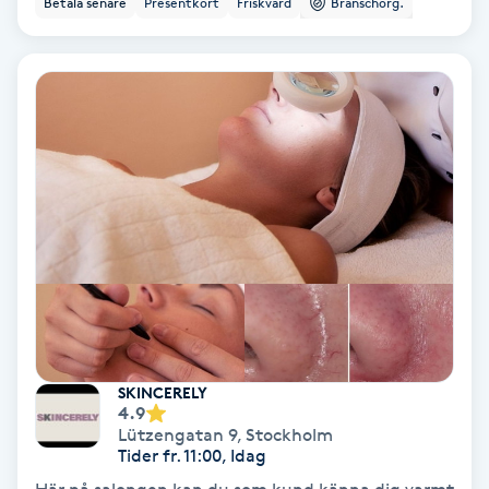
Betala senare
Presentkort
Friskvård
Branschorg.
Ansiktsbehandling djuprengörande
B
Babylights
Balayage
Bambumassage
Barber
Barnklippning
SKINCERELY
4.9
BIAB
Lützengatan 9
,
Stockholm
Tider fr. 11:00, Idag
Blowout