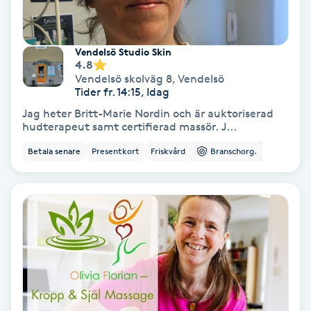
Fransförlängning Volym
Vendelsö Studio Skin
Fransk manikyr
4.8
Vendelsö skolväg 8
,
Vendelsö
Tider fr. 14:15, Idag
Fransrengöring
Jag heter Britt-Marie Nordin och är auktoriserad
hudterapeut samt certifierad massör. J...
Frekvensterapi
Betala senare
Presentkort
Friskvård
Branschorg.
Friskvård
Friskvårdsmassage
Frisör
Funktionsanalys