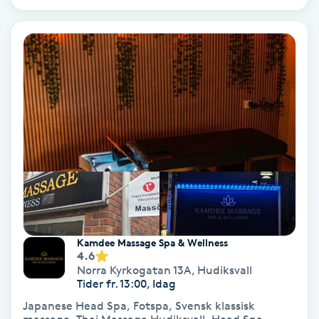
Keratinbehandling
Kinesiologi
Kinesisk medicin
Kiropraktik
Klangmassage
Klippning
Kamdee Massage Spa & Wellness
4.6
Klippning & Slingor
Norra Kyrkogatan 13A
,
Hudiksvall
Tider fr. 13:00, Idag
Klippning ungdom
Japanese Head Spa, Fotspa, Svensk klassisk