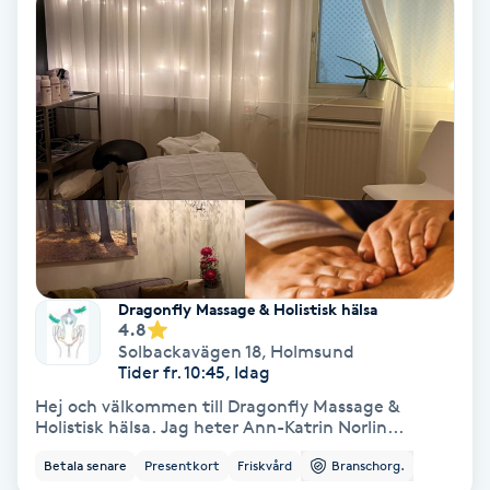
Hypnos
Hårborttagning
Hårbottenbehandling
Hårförlängning
Hårvård
Dragonfly Massage & Holistisk hälsa
Hälsa
4.8
Solbackavägen 18
,
Holmsund
Tider fr. 10:45, Idag
Hälsprickor
Hej och välkommen till Dragonfly Massage &
I
Holistisk hälsa. Jag heter Ann-Katrin Norlin...
Betala senare
Presentkort
Friskvård
Branschorg.
Idrottsmassage