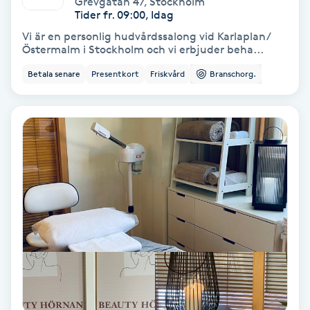
Grevgatan 47
,
Stockholm
Color correction
Tider fr. 09:00, Idag
Vi är en personlig hudvårdssalong vid Karlaplan/
Cryoterapi
Östermalm i Stockholm och vi erbjuder beha...
D
Betala senare
Presentkort
Friskvård
Branschorg.
Damklippning
Dermapen
Diamantslipning
E
Enzympeeling
Extensions