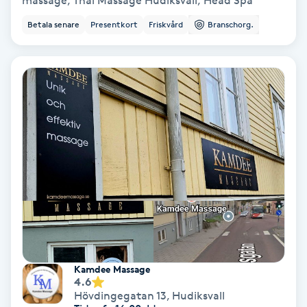
massage, Thai Massage Hudiksvall, Head Spa
Koppningsmassage
Betala senare
Presentkort
Friskvård
Branschorg.
Kosmetisk tatuering
Kostrådgivning
Kroppsinpackning
Kroppspeeling
Käkledsbehandling
Kärlbehandling
Kamdee Massage
L
4.6
Hövdingegatan 13
,
Hudiksvall