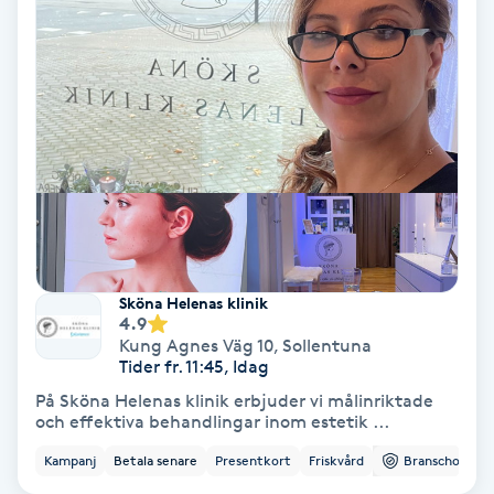
Osteopati
P
Paraffinbehandling
Pedikyr
Pensionärklippning
Permanent
Sköna Helenas klinik
4.9
Kung Agnes Väg 10
,
Sollentuna
Permanent hårborttagning
Tider fr. 11:45, Idag
På Sköna Helenas klinik erbjuder vi målinriktade
Permanent ögonbrynsmakeup
och effektiva behandlingar inom estetik ...
Kampanj
Betala senare
Presentkort
Friskvård
Branschorg.
Personal shopper