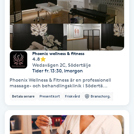
Gruppträning
Gua Sha-massage
H
Phoenix wellness & fitness
Hatha Yoga
4.8
Wedavägen 2C
,
Södertälje
Tider fr. 13:30, Imorgon
Headspa
Phoenix Wellness & Fitness är en professionell
massage- och behandlingsklinik i Södertä...
Healing
Betala senare
Presentkort
Friskvård
Branschorg.
Herrklippning
HIFU