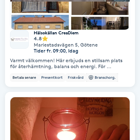
Spa
Spa manikyr & pedikyr
Hälsokällan CreaDiem
4.8
Mariestadsvägen 5
,
Götene
Spa-manikyr
Tider fr. 09:00, Idag
Varmt välkommen! Här erbjuds en stillsam plats
Spa-pedikyr
för återhämtning, balans och energi. För ...
Betala senare
Presentkort
Friskvård
Branschorg.
Spraytan
Stylist
Sugaring
Svensk massage