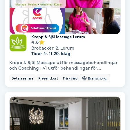
Färgning
Föning
G
Kropp & Själ Massage Lerum
4.8
Gel naglar
Brobacken 2
,
Lerum
Tider fr. 11:20, Idag
Kropp & Själ Massage utför massagebehandlingar
Gelenaglar
och Coaching . Vi utför behandlingar för...
Betala senare
Presentkort
Friskvård
Branschorg.
Gellack
Gellack med förstärkning
Gravidmassage
Gravidyoga