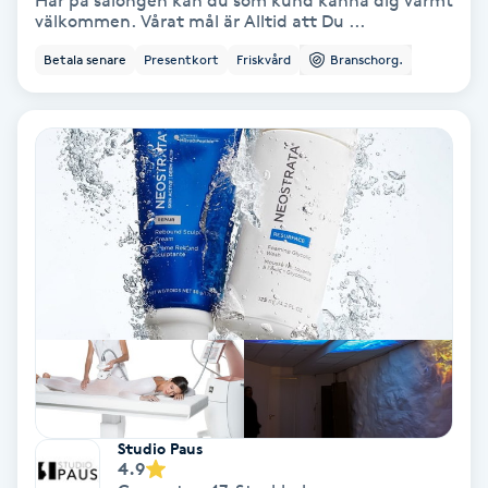
Här på salongen kan du som kund känna dig varmt
välkommen. Vårat mål är Alltid att Du ...
Bottenfärg
Betala senare
Presentkort
Friskvård
Branschorg.
Brynformning
Brynfärgning
Brynplockning
Bröllopsuppsättning
C
Celluliter
Coachning
Studio Paus
4.9