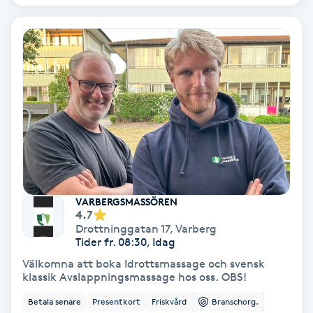
IPL
IPL hårborttagning
IR-massage
J
Japansk massage
K
VARBERGSMASSÖREN
4.7
K18
Drottninggatan 17
,
Varberg
Tider fr. 08:30, Idag
Katun fransar
Välkomna att boka Idrottsmassage och svensk
klassik Avslappningsmassage hos oss. OBS!
Kemisk peeling
Betala senare
Presentkort
Friskvård
Branschorg.