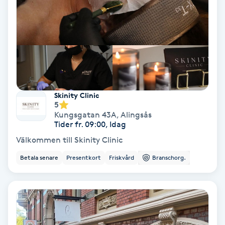
Nagelvård
Naglar borttagning
Naglar reparation
Skinity Clinic
5
Naprapati
Kungsgatan 43A
,
Alingsås
Tider fr. 09:00, Idag
Navelpiercing
Välkommen till Skinity Clinic
Betala senare
Presentkort
Friskvård
Branschorg.
NBE-massage
Ny frisyr
O