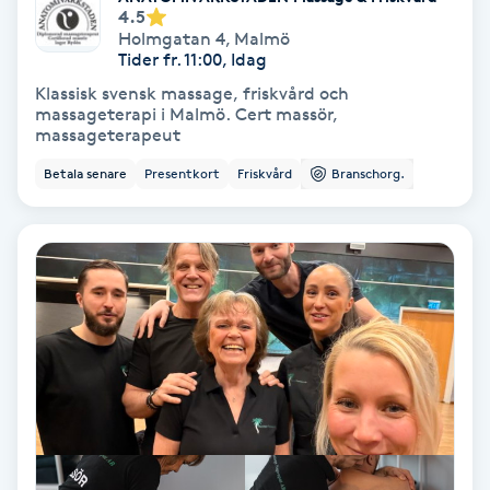
Lymfmassage
4.5
Holmgatan 4
,
Malmö
Tider fr. 11:00, Idag
Läpptatuering
Klassisk svensk massage, friskvård och
M
massageterapi i Malmö. Cert massör,
massageterapeut
Makeup
Betala senare
Presentkort
Friskvård
Branschorg.
Manikyr & Pedikyr
Massage
Medial vägledning
Medicinsk massage
Meditation