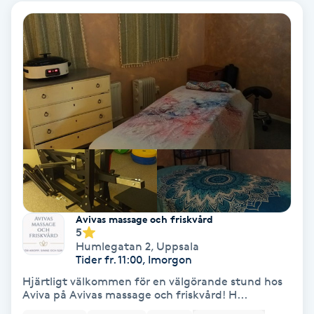
Volymfransar
Vårtor
Y
Yin Yoga
Yoga
Yoga Nidra
Avivas massage och friskvård
5
Yogamassage
Humlegatan 2
,
Uppsala
Z
Tider fr. 11:00, Imorgon
Hjärtligt välkommen för en välgörande stund hos
Zonterapi
Aviva på Avivas massage och friskvård! H...