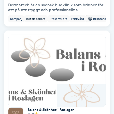
Regndroppsmassage
Dermatech är en svensk hudklinik som brinner för
att på ett tryggt och professionellt s...
Reiki
Kampanj
Betala senare
Presentkort
Friskvård
Branschorg.
Reikihealing
Reiki massage
Restorative Yoga
Rosacea
Rosenmetoden
Ryggmassage
Balans & Skönhet i Roslagen
S