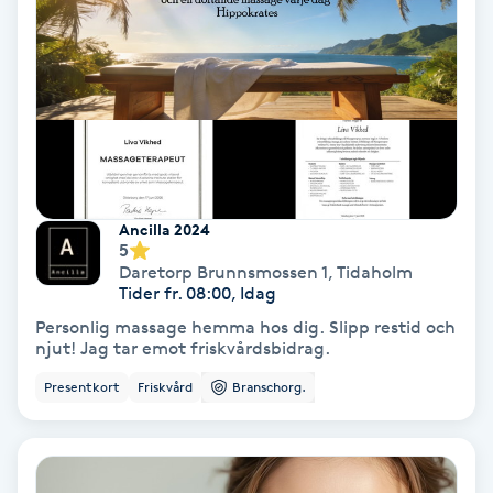
Terapi
Thaimassage
Toning
Torr hårbotten
Ancilla 2024
5
Torrborstning
Daretorp Brunnsmossen 1
,
Tidaholm
Tider fr. 08:00, Idag
Triggerpunktsmassage
Personlig massage hemma hos dig. Slipp restid och
njut! Jag tar emot friskvårdsbidrag.
Trådning
Presentkort
Friskvård
Branschorg.
Träning