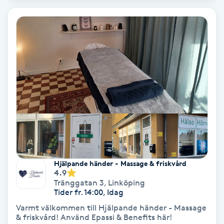
Personlig tränare
Picolaser
Piercing
Pigmentbehandling
Pigmentfläckar
Plastikkirurgi
Hjälpande händer - Massage & friskvård
4.9
Tränggatan 3
,
Linköping
Powder brows
Tider fr. 14:00, Idag
Varmt välkommen till Hjälpande händer - Massage
& friskvård! Använd Epassi & Benefits här!
Power Yoga