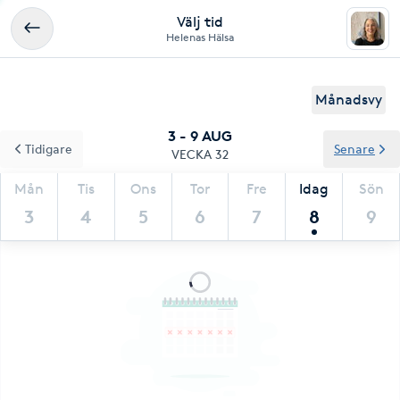
Välj tid
Helenas Hälsa
Månadsvy
3 - 9 AUG
Tidigare
Senare
VECKA 32
Mån
Tis
Ons
Tor
Fre
Idag
Sön
3
4
5
6
7
8
9