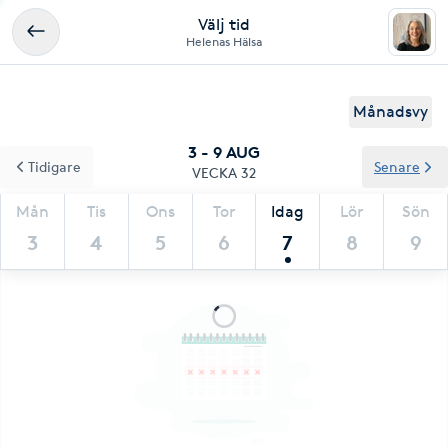
Välj tid
Helenas Hälsa
Månadsvy
3 - 9 AUG
Tidigare
Senare
VECKA 32
Mån
Tis
Ons
Tor
Idag
Lör
Sön
3
4
5
6
7
8
9