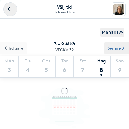
Välj tid
Helenas Hälsa
Månadsvy
3 - 9 AUG
Tidigare
Senare
VECKA 32
Mån
Tis
Ons
Tor
Fre
Idag
Sön
3
4
5
6
7
8
9