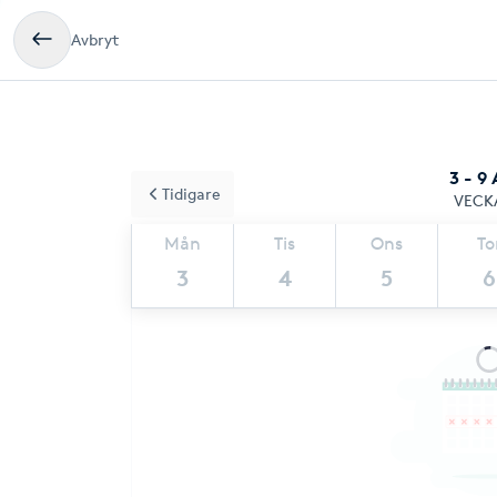
Avbryt
3 - 9
Tidigare
VECK
Mån
Tis
Ons
To
3
4
5
6