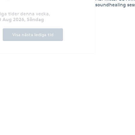
soundhealing sess
diga tider denna vecka
,
0 Aug 2026, Söndag
Visa nästa lediga tid