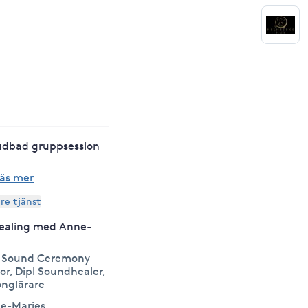
udbad gruppsession
äs mer
are tjänst
ealing med Anne-
g Sound Ceremony
tor, Dipl Soundhealer,
onglärare
ne-Maries