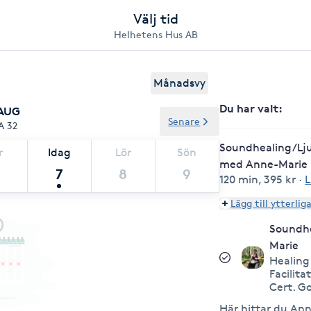
Välj tid
Helhetens Hus AB
Månadsvy
Du har valt
:
 AUG
Senare
A 32
Soundhealing/Lj
r
Idag
Lör
Sön
med Anne-Marie
7
8
9
120 min
,
395 kr
·
L
Lägg till ytterlig
Soundh
Marie
Healin
Facilita
Cert. G
Här hittar du An