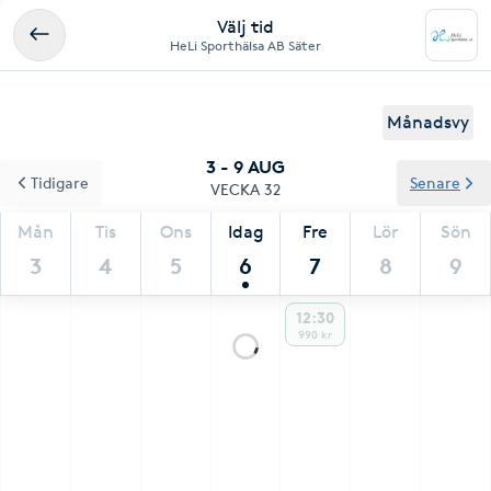
Välj tid
HeLi Sporthälsa AB Säter
Månadsvy
3 - 9 AUG
Tidigare
Senare
VECKA 32
Mån
Tis
Ons
Idag
Fre
Lör
Sön
3
4
5
6
7
8
9
12:30
990 kr