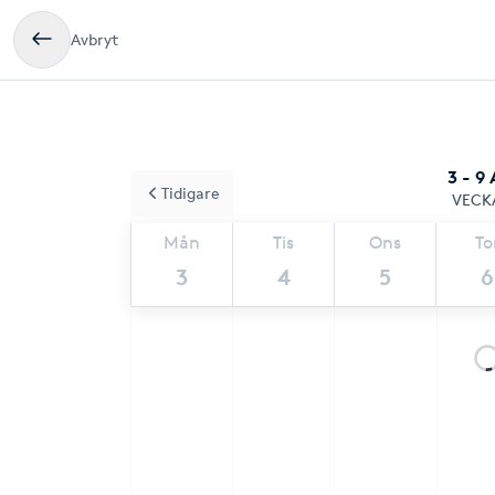
Avbryt
3 - 9
Tidigare
VECK
Mån
Tis
Ons
To
3
4
5
6