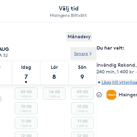
Välj tid
Hisingens Biltvätt
Månadsvy
Du har valt
:
 AUG
Senare
A 32
Invändig Rekond
r
Idag
Lör
Sön
240 min
,
1 400 kr
7
8
9
Lägg till ytterlig
09:00
14:00
09:00
Hisinge
1 400 kr
1 400 kr
1 400 kr
10:00
10:00
1 400 kr
1 400 kr
11:00
11:00
1 400 kr
1 400 kr
12:00
12:00