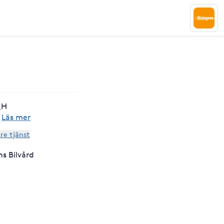
_H
·
Läs mer
are tjänst
ns Bilvård