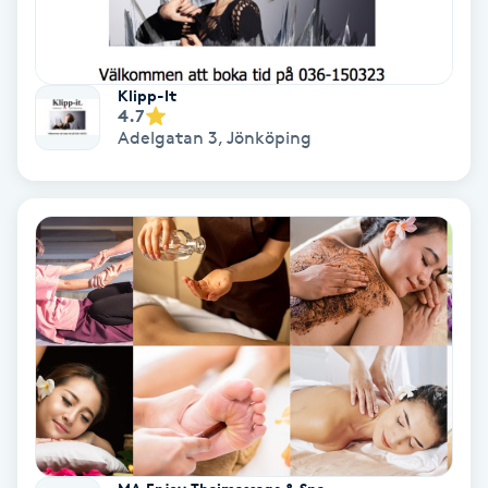
Samtalsterapi
Klipp-It
Senioryoga
4.7
Adelgatan 3
,
Jönköping
Shiatsu
Singelfransar
Sjukgymnastik
Skalpmassage
Skinbooster
Sklerosering