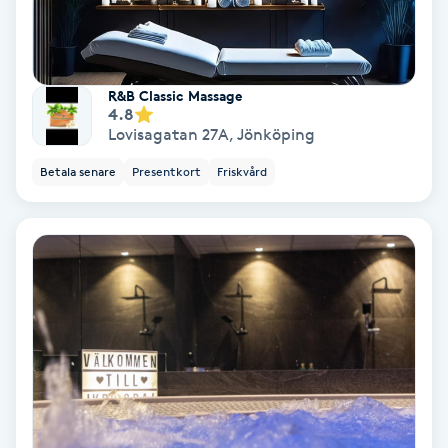
IPL
R&B Classic Massage
IPL hårborttagning
4.8
Lovisagatan 27A
,
Jönköping
IR-massage
Betala senare
Presentkort
Friskvård
J
Japansk massage
K
K18
Katun fransar
Kemisk peeling