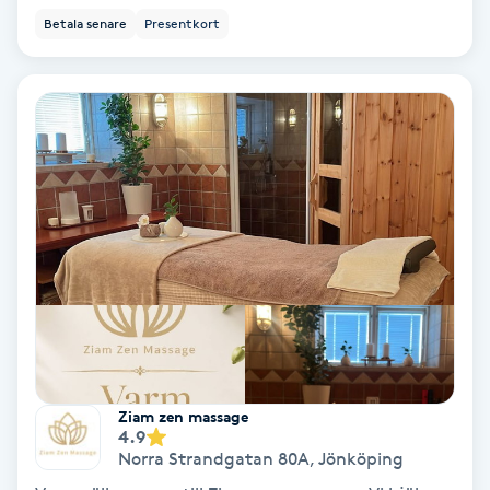
Color correction
Betala senare
Presentkort
Cryoterapi
D
Damklippning
Dermapen
Diamantslipning
E
Enzympeeling
Ziam zen massage
Extensions
4.9
Norra Strandgatan 80A
,
Jönköping