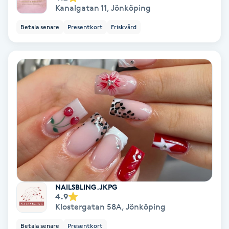
Kanalgatan 11
,
Jönköping
Koppningsmassage
Betala senare
Presentkort
Friskvård
Kosmetisk tatuering
Kostrådgivning
Kroppsinpackning
Kroppspeeling
Käkledsbehandling
NAILSBLING.JKPG
Kärlbehandling
4.9
L
Klostergatan 58A
,
Jönköping
Betala senare
Presentkort