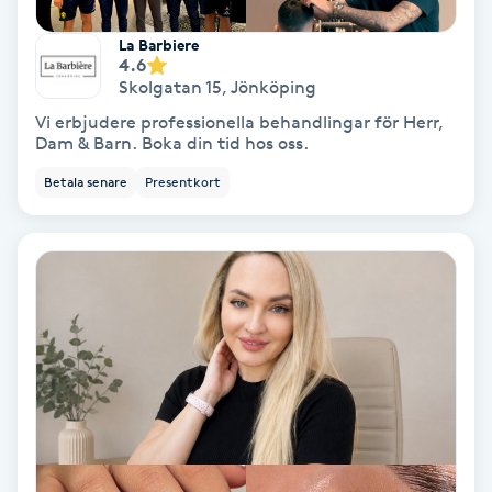
Färgning
La Barbiere
4.6
Skolgatan 15
,
Jönköping
Föning
Vi erbjudere professionella behandlingar för Herr,
G
Dam & Barn. Boka din tid hos oss.
Gel naglar
Betala senare
Presentkort
Gelenaglar
Gellack
Gellack med förstärkning
Gravidmassage
Gravidyoga