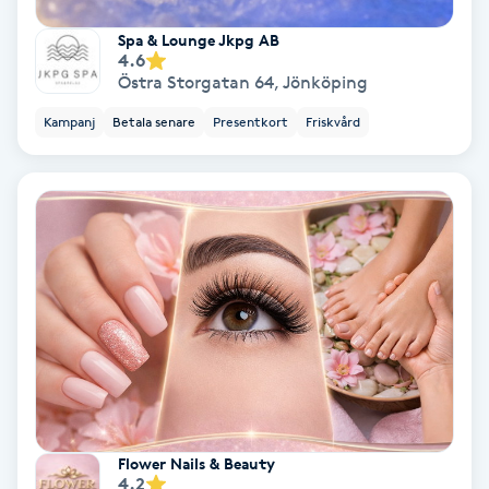
Keratinbehandling
Spa & Lounge Jkpg AB
4.6
Östra Storgatan 64
,
Jönköping
Kinesiologi
Kampanj
Betala senare
Presentkort
Friskvård
Kinesisk medicin
Kiropraktik
Klangmassage
Klippning
Klippning & Slingor
Flower Nails & Beauty
Klippning ungdom
4.2