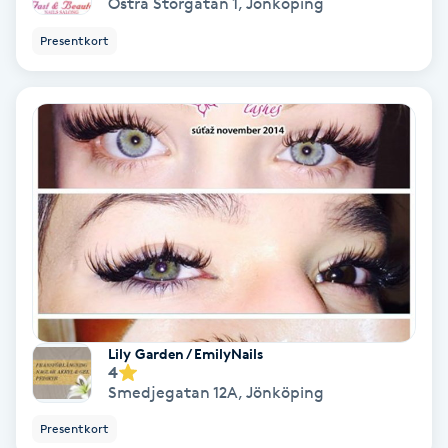
Östra Storgatan 1
,
Jönköping
Osteopati
Presentkort
P
Paraffinbehandling
Pedikyr
Pensionärklippning
Permanent
Permanent hårborttagning
Lily Garden / EmilyNails
4
Permanent ögonbrynsmakeup
Smedjegatan 12A
,
Jönköping
Presentkort
Personal shopper