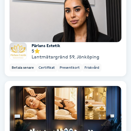
Hypnos
Hårborttagning
Hårbottenbehandling
Pärlans Estetik
5
Hårförlängning
Lantmätargränd 59
,
Jönköping
Betala senare
Certifikat
Presentkort
Friskvård
Hårvård
Hälsa
Hälsprickor
I
Idrottsmassage