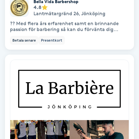
Bella Vida Barbershop
4.8
Fransförlängning Volym
Lantmätargränd 26
,
Jönköping
?? Med flera års erfarenhet samt en brinnande
Fransk manikyr
passion för barbering så kan du förvänta dig...
Betala senare
Presentkort
Fransrengöring
Frekvensterapi
Friskvård
Friskvårdsmassage
Frisör
Funktionsanalys