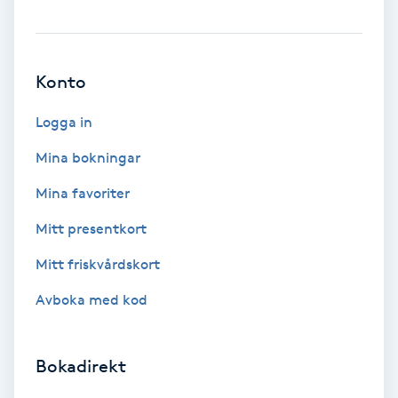
Svettbehandling
T
Konto
Tuina-massage
Logga in
Taktil massage
Mina bokningar
Mina favoriter
Tandblekning
Mitt presentkort
Tandläkare
Mitt friskvårdskort
Avboka med kod
Tatuering
Tatueringsborttagning
Bokadirekt