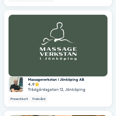
Laserbehandling
Lashlift Keratin
LED-ljusterapi
Liktornar
LPG
LPG-behandling
Massageverkstan i Jönköping AB
4.9
LPG-massage
Trädgårdsgatan 12
,
Jönköping
Presentkort
Friskvård
Luggklippning