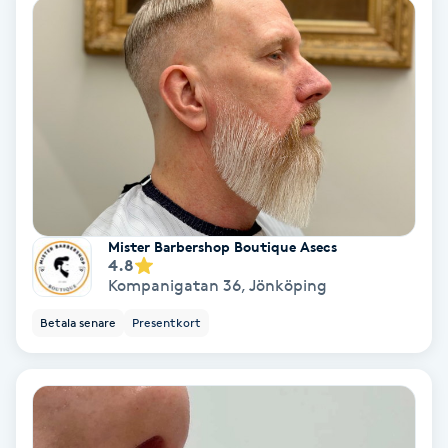
Lymfmassage
Läpptatuering
M
Makeup
Manikyr & Pedikyr
Mister Barbershop Boutique Asecs
Massage
4.8
Kompanigatan 36
,
Jönköping
Medial vägledning
Betala senare
Presentkort
Medicinsk massage
Meditation