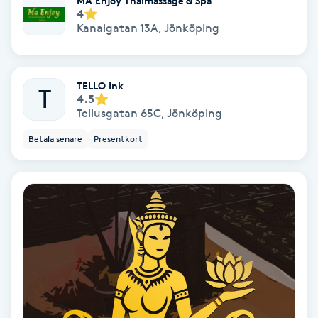
MA Enjoy Thaimassage & Spa
4
Skoinlägg
Kanalgatan 13A
,
Jönköping
Skägg
TELLO Ink
T
4.5
Skäggfärgning
Tellusgatan 65C
,
Jönköping
Betala senare
Presentkort
Skäggklippning
Skäggtrimmning
Skönhet
Slingor
Sockring