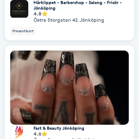
Hårklippet - Barbershop - Salong - Frisör -
Olaplex
Jönköping
4.8
Östra Storgatan 42
,
Jönköping
Olaplexbehandling
Presentkort
Ombre
Ombre brows
Ombre naglar
Optiker
Ortobionomi
Ortopedi
Fast & Beauty Jönköping
4.6