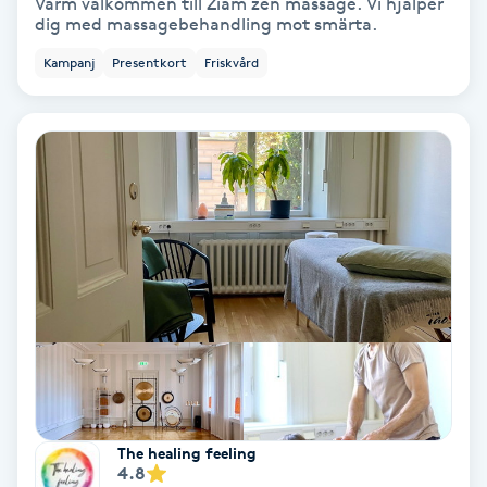
Extensions borttagning
Varm välkommen till Ziam zen massage. Vi hjälper
dig med massagebehandling mot smärta.
Eyeliner-tatuering
Kampanj
Presentkort
Friskvård
F
Face framing
Faceliftmassage
Fet hårbotten
Fettreducering
Fibromassage
The healing feeling
Fillers
4.8