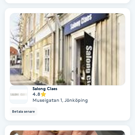
Personlig tränare
Picolaser
Piercing
Pigmentbehandling
Pigmentfläckar
Salong Claes
4.8
Plastikkirurgi
Museigatan 1
,
Jönköping
Betala senare
Powder brows
Power Yoga