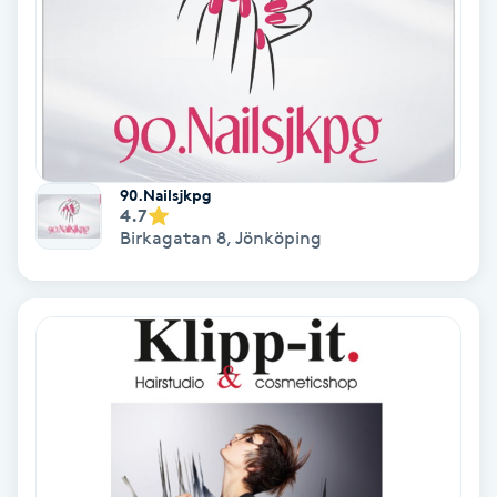
Regndroppsmassage
Reiki
Reikihealing
90.Nailsjkpg
Reiki massage
4.7
Birkagatan 8
,
Jönköping
Restorative Yoga
Rosacea
Rosenmetoden
Ryggmassage
S