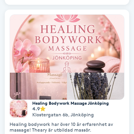
Bottenfärg
Brynformning
Brynfärgning
Brynplockning
Bröllopsuppsättning
C
Healing Bodywork Massage Jönköping
Celluliter
4.9
Klostergatan 6b
,
Jönköping
Coachning
Healing bodywork har över 10 år erfarenhet av
massage! Theary är utbildad massör.