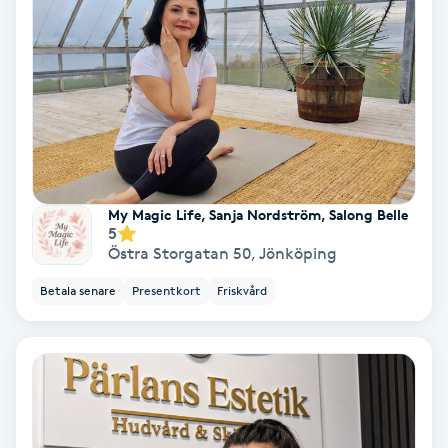
Hollywood Peel
Hot Stone Massage
Hot yoga
Hudföryngring
My Magic Life, Sanja Nordström, Salong Belle
5
Huduppstramning
Östra Storgatan 50
,
Jönköping
Betala senare
Presentkort
Friskvård
Hudvård
Hyaluronsyra
Hyperhidros