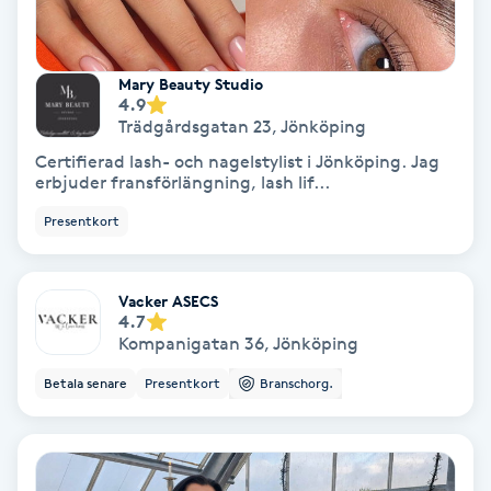
Gruppträning
Mary Beauty Studio
4.9
Gua Sha-massage
Trädgårdsgatan 23
,
Jönköping
H
Certifierad lash- och nagelstylist i Jönköping. Jag
erbjuder fransförlängning, lash lif...
Hatha Yoga
Presentkort
Headspa
Vacker ASECS
4.7
Healing
Kompanigatan 36
,
Jönköping
Betala senare
Presentkort
Branschorg.
Herrklippning
HIFU