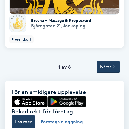
Spa
Breena - Massage & Kroppsvård
Björngatan 21
,
Jönköping
Spa manikyr & pedikyr
Presentkort
Spa-manikyr
Spa-pedikyr
1 av 8
Nästa
Spraytan
Stylist
För en smidigare upplevelse
Sugaring
Bokadirekt för företag
Läs mer
Företagsinloggning
Svensk massage