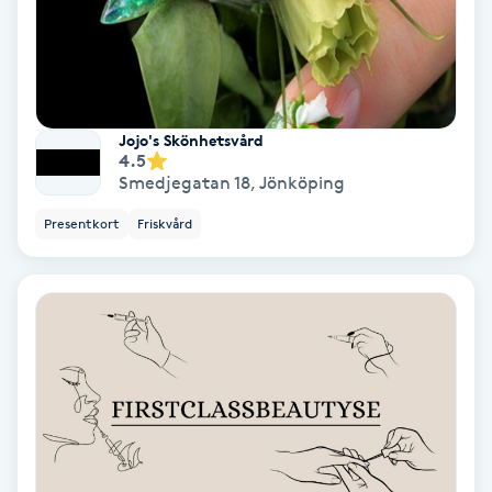
Nagelförlängning akryl
Nagelförlängning gelé
Jojo's Skönhetsvård
4.5
Nagelförlängning glasfiber
Smedjegatan 18
,
Jönköping
Presentkort
Friskvård
Nagelförlängning silke
Nagelförstärkning
Nagelklippning
Nagelsvamp
Nageltrång