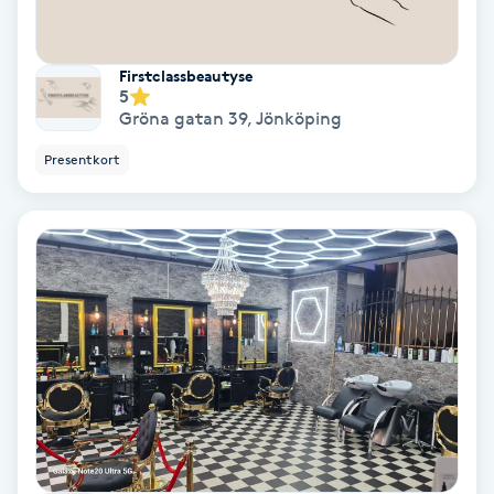
Nagelvård
Firstclassbeautyse
5
Naglar borttagning
Gröna gatan 39
,
Jönköping
Presentkort
Naglar reparation
Naprapati
Navelpiercing
NBE-massage
Ny frisyr
O