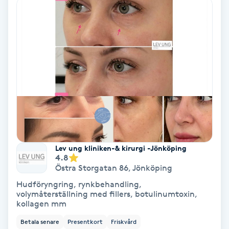
Ansiktsbehandling djuprengörande
B
Babylights
Balayage
Bambumassage
Barber
Lev ung kliniken-& kirurgi -Jönköping
4.8
Barnklippning
Östra Storgatan 86
,
Jönköping
Hudföryngring, rynkbehandling,
BIAB
volymåterställning med fillers, botulinumtoxin,
kollagen mm
Blowout
Betala senare
Presentkort
Friskvård