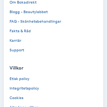
Terapi
Om Bokadirekt
Blogg - Beautylabbet
Thaimassage
FAQ - Skönhetsbehandlingar
Toning
Fakta & Råd
Karriär
Torr hårbotten
Support
Torrborstning
Villkor
Triggerpunktsmassage
Etisk policy
Trådning
Integritetspolicy
Träning
Cookies