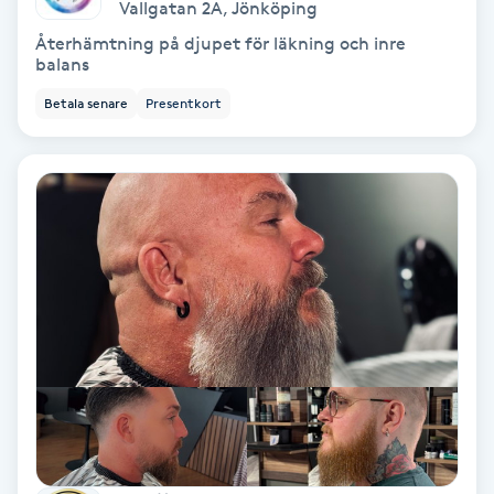
Vallgatan 2A
,
Jönköping
Fotmassage
Återhämtning på djupet för läkning och inre
balans
Fotsvamp
Betala senare
Presentkort
Fotvård
Fransar
Fransborttagning
Fransfärgning
Fransförlängning
Fransförlängning Megavolym