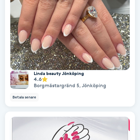
PRP (Platelet Rich Plasma)
PRX-T33
Psoriasis
PT
Linda beauty Jönköping
R
4.6
Borgmästargränd 5
,
Jönköping
Radiofrekvens
Betala senare
Rakning
Reflexologi