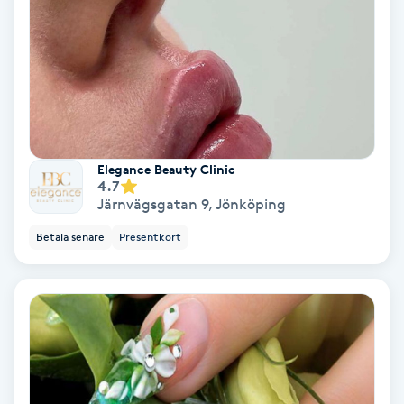
Medium
Megavolymfransar
Melasma
Elegance Beauty Clinic
Mesoterapi
4.7
Järnvägsgatan 9
,
Jönköping
MicroPen
Betala senare
Presentkort
Microshading
Mixfransar
N
Nagelförlängning