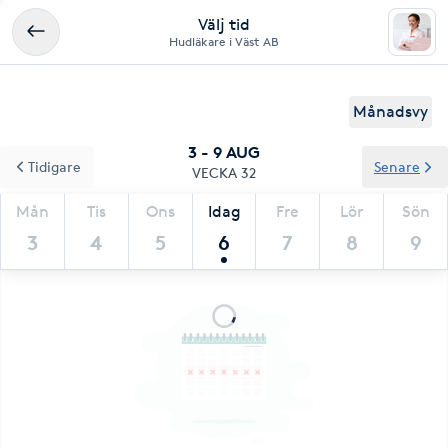
Välj tid
Hudläkare i Väst AB
Månadsvy
3 - 9 AUG
Tidigare
Senare
VECKA 32
Mån
Tis
Ons
Idag
Fre
Lör
Sön
3
4
5
6
7
8
9