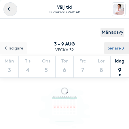
Välj tid
Hudläkare i Väst AB
Månadsvy
3 - 9 AUG
Tidigare
Senare
VECKA 32
Mån
Tis
Ons
Tor
Fre
Lör
Idag
3
4
5
6
7
8
9