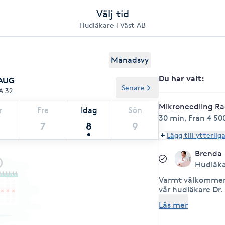
Välj tid
Hudläkare i Väst AB
Månadsvy
Du har valt
:
 AUG
Senare
A 32
Mikroneedling Ra
r
Fre
Idag
Sön
30 min
,
Från 4 50
7
8
9
Lägg till ytterlig
Brenda
Hudläk
Varmt välkommen 
vår hudläkare Dr.
har besvär med hu
Läs mer
på någon av våra 
behandlingar. Dr.