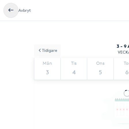
Avbryt
3 - 9
Tidigare
VECK
Mån
Tis
Ons
To
3
4
5
6