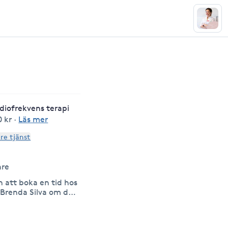
diofrekvens terapi
0 kr
·
Läs mer
are tjänst
are
att boka en tid hos
 Brenda Silva om du
den eller är nyfiken
estetiska
 Brenda är utbildad