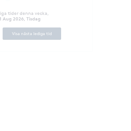
till läkare på Göt
och legitimerad s
Vidareutbildad til
diga tider denna vecka
,
Hudkliniken på S
1 Aug 2026, Tisdag
Universitetssjukhuset. B
specialiserad in
Visa nästa lediga tid
laserbehandlingar
dermatologi. Hon 
engagemang för 
utbildning och de
välrenommerade 
kongresser inom 
fältet. Hon är medlem i flera
föreningar som S
och driver arbete
laserbehandlingar i Sve
även en uppskatt
verkar för ökad 
hudcancerprevent
patientcentrerat
en fast förankrin
Brendas prioritet