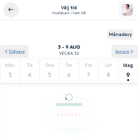
Välj tid
Hudläkare i Väst AB
Månadsvy
3 - 9 AUG
Tidigare
Senare
VECKA 32
Mån
Tis
Ons
Tor
Fre
Lör
Idag
3
4
5
6
7
8
9