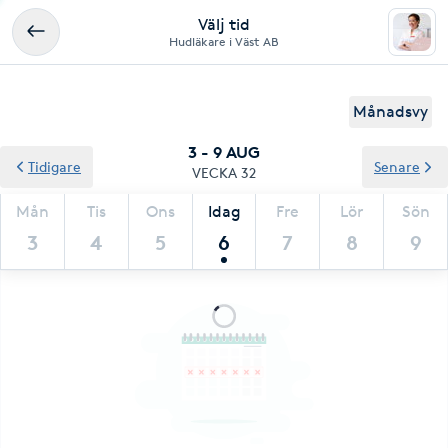
Välj tid
Hudläkare i Väst AB
Månadsvy
3 - 9 AUG
Tidigare
Senare
VECKA 32
Mån
Tis
Ons
Idag
Fre
Lör
Sön
3
4
5
6
7
8
9