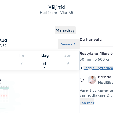
Välj tid
Hudläkare i Väst AB
Månadsvy
Du har valt
:
 AUG
Senare
A 32
Restylane fillers 
r
Fre
Idag
Sön
30 min
,
3 500 kr
7
8
9
Lägg till ytterlig
Brenda
Hudläk
Varmt välkommen 
vår hudläkare Dr.
har besvär med hu
Läs mer
på någon av våra 
behandlingar. Dr.