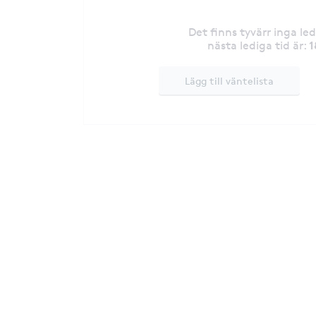
Det finns tyvärr inga le
1
nästa lediga tid är
:
Lägg till väntelista