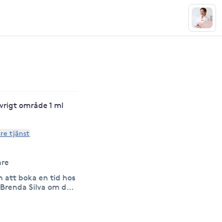
övrigt område 1 ml
are tjänst
are
att boka en tid hos
 Brenda Silva om du
den eller är nyfiken
estetiska
 Brenda är utbildad