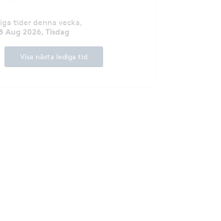
till läkare på Göt
och legitimerad s
Vidareutbildad til
diga tider denna vecka
,
Hudkliniken på S
8 Aug 2026, Tisdag
Universitetssjukhuset. B
specialiserad in
Visa nästa lediga tid
laserbehandlingar
dermatologi. Hon 
engagemang för 
utbildning och de
välrenommerade 
kongresser inom 
fältet. Hon är medlem i flera
föreningar som S
och driver arbete
laserbehandlingar i Sve
även en uppskatt
verkar för ökad 
hudcancerprevent
patientcentrerat
en fast förankrin
Brendas prioritet