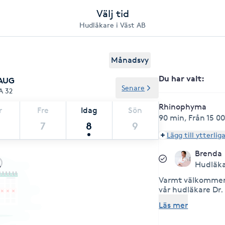
Välj tid
Hudläkare i Väst AB
Månadsvy
Du har valt
:
 AUG
Senare
A 32
Rhinophyma
r
Fre
Idag
Sön
90 min
,
Från 15 00
7
8
9
Lägg till ytterlig
Brenda
Hudläk
Varmt välkommen 
vår hudläkare Dr.
har besvär med hu
Läs mer
på någon av våra 
behandlingar. Dr.