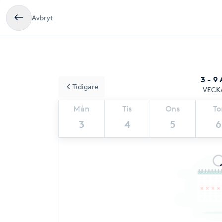
Avbryt
3 - 9
Tidigare
VECK
Mån
Tis
Ons
To
3
4
5
6