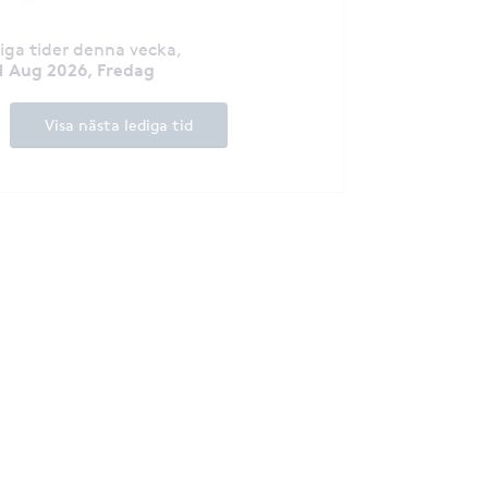
till läkare på Göt
och legitimerad s
Vidareutbildad til
diga tider denna vecka
,
Hudkliniken på S
1 Aug 2026, Fredag
Universitetssjukhuset. B
specialiserad in
Visa nästa lediga tid
laserbehandlingar
dermatologi. Hon 
engagemang för 
utbildning och de
välrenommerade 
kongresser inom 
fältet. Hon är medlem i flera
föreningar som S
och driver arbete
laserbehandlingar i Sve
även en uppskatt
verkar för ökad 
hudcancerprevent
patientcentrerat
en fast förankrin
Brendas prioritet