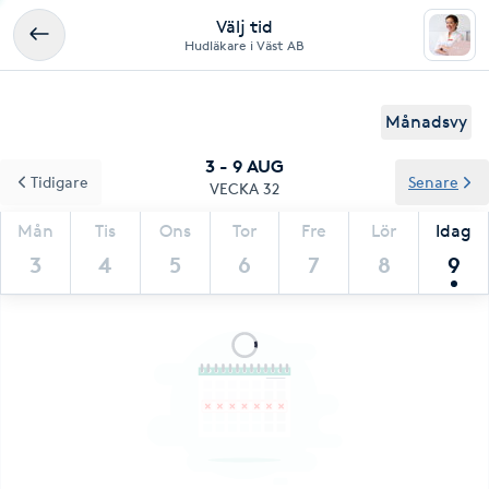
Välj tid
Hudläkare i Väst AB
Månadsvy
3 - 9 AUG
Tidigare
Senare
VECKA 32
Mån
Tis
Ons
Tor
Fre
Lör
Idag
3
4
5
6
7
8
9