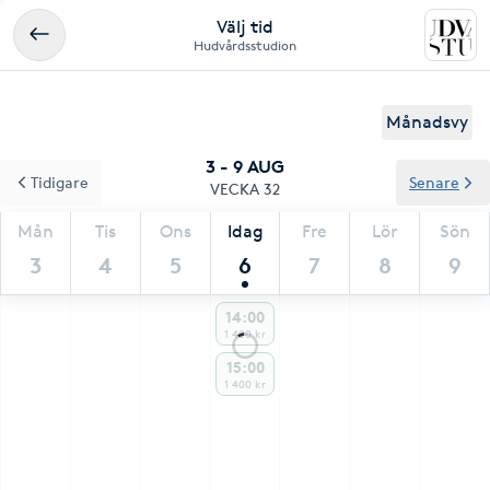
Välj tid
Hudvårdsstudion
Månadsvy
3 - 9 AUG
Tidigare
Senare
VECKA 32
Mån
Tis
Ons
Idag
Fre
Lör
Sön
3
4
5
6
7
8
9
14:00
1 400 kr
15:00
1 400 kr