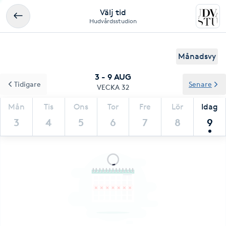
Välj tid
Hudvårdsstudion
Månadsvy
3 - 9 AUG
Tidigare
Senare
VECKA 32
Mån
Tis
Ons
Tor
Fre
Lör
Idag
3
4
5
6
7
8
9