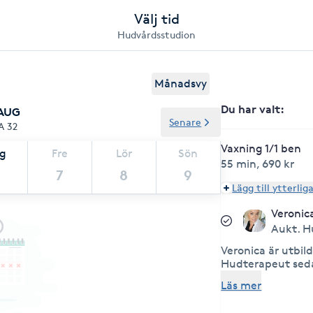
Välj tid
Hudvårdsstudion
Månadsvy
Du har valt
:
 AUG
Senare
A 32
Vaxning 1/1 ben
ag
Fre
Lör
Sön
55 min
,
690 kr
7
8
9
Lägg till ytterlig
Veronic
Aukt. H
Veronica är utbil
Hudterapeut seda
av Gesällbrev
Läs mer