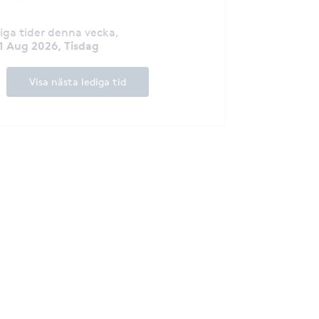
diga tider denna vecka
,
1 Aug 2026, Tisdag
Visa nästa lediga tid