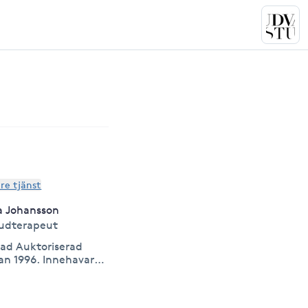
are tjänst
a Johansson
udterapeut
dad Auktoriserad
n 1996. Innehavare