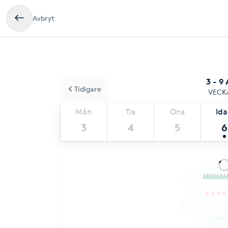
Avbryt
3 - 9
Tidigare
VECK
Mån
Tis
Ons
Id
3
4
5
6