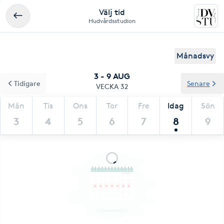
Välj tid
Hudvårdsstudion
Månadsvy
3 - 9 AUG
Tidigare
Senare
VECKA 32
Mån
Tis
Ons
Tor
Fre
Idag
Sön
3
4
5
6
7
8
9