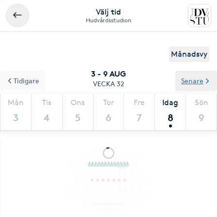
Välj tid
Hudvårdsstudion
Månadsvy
3 - 9 AUG
Tidigare
Senare
VECKA 32
Mån
Tis
Ons
Tor
Fre
Idag
Sön
3
4
5
6
7
8
9