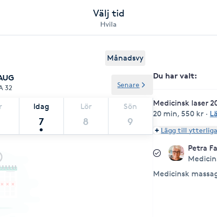
Välj tid
Hvila
Månadsvy
Du har valt
:
 AUG
Senare
A 32
Medicinsk laser 2
r
Idag
Lör
Sön
20 min
,
550 kr
·
L
7
8
9
Lägg till ytterlig
Petra F
Medicin
Medicinsk massag