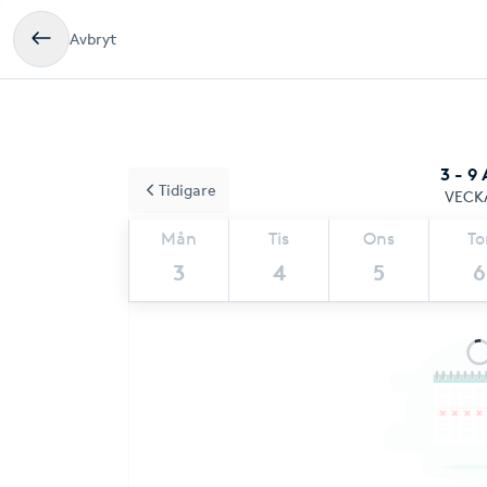
Avbryt
3 - 9
Tidigare
VECK
Mån
Tis
Ons
To
3
4
5
6