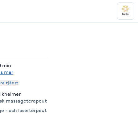
0 min
äs mer
are tjänst
alkheimer
sk massageterapeut
e - och laserterpeut