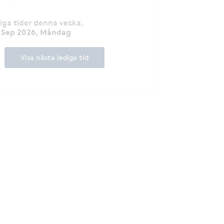
diga tider denna vecka
,
 Sep 2026, Måndag
Visa nästa lediga tid