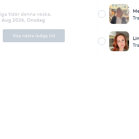
Me
diga tider denna vecka
,
Tr
2 Aug 2026, Onsdag
Visa nästa lediga tid
Li
Tr