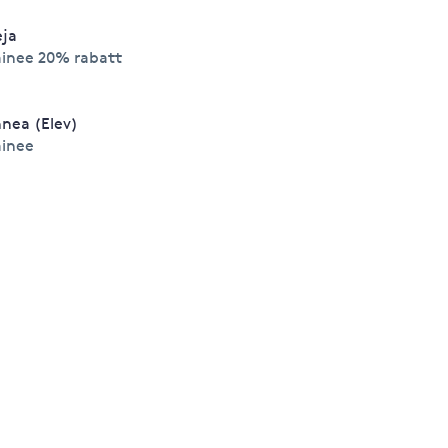
ja
ainee 20% rabatt
nnea (Elev)
ainee