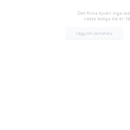
Det finns tyvärr inga le
1
nästa lediga tid är
:
Lägg till väntelista