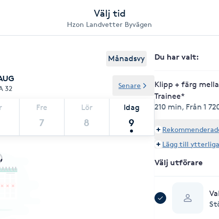
Välj tid
Hzon Landvetter Byvägen
Du har valt
:
Månadsvy
 AUG
Klipp + färg mella
Senare
A 32
Trainee*
210 min
,
Från 1 72
r
Fre
Lör
Idag
7
8
9
Rekommenderade 
Lägg till ytterlig
Välj utförare
Va
St