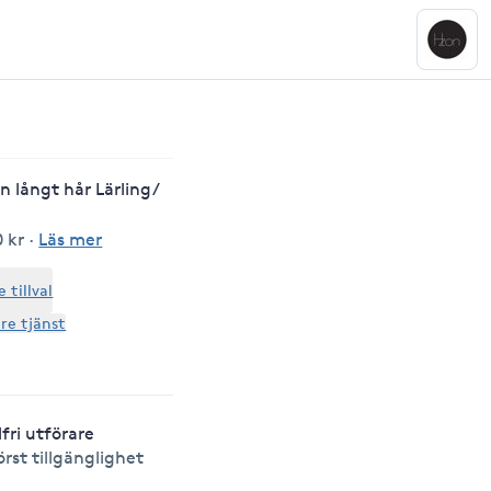
n långt hår Lärling/
0 kr
·
Läs mer
tillval
are tjänst
lfri utförare
örst tillgänglighet