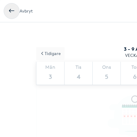
Avbryt
3 - 9
Tidigare
VECK
Mån
Tis
Ons
To
3
4
5
6