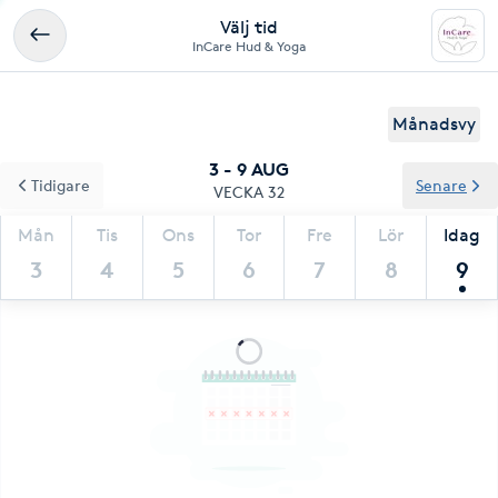
Välj tid
InCare Hud & Yoga
Månadsvy
3 - 9 AUG
Tidigare
Senare
VECKA 32
Mån
Tis
Ons
Tor
Fre
Lör
Idag
3
4
5
6
7
8
9