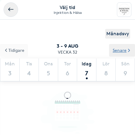
Välj tid
Injektion & Hälsa
Månadsvy
3 - 9 AUG
Tidigare
Senare
VECKA 32
Mån
Tis
Ons
Tor
Idag
Lör
Sön
3
4
5
6
7
8
9