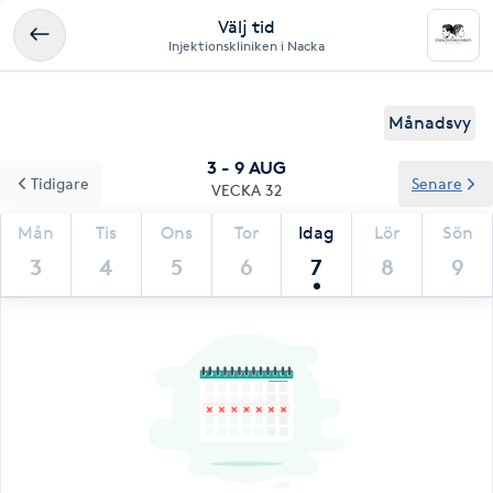
Välj tid
Injektionskliniken i Nacka
Månadsvy
3 - 9 AUG
Tidigare
Senare
VECKA 32
Mån
Tis
Ons
Tor
Idag
Lör
Sön
3
4
5
6
7
8
9