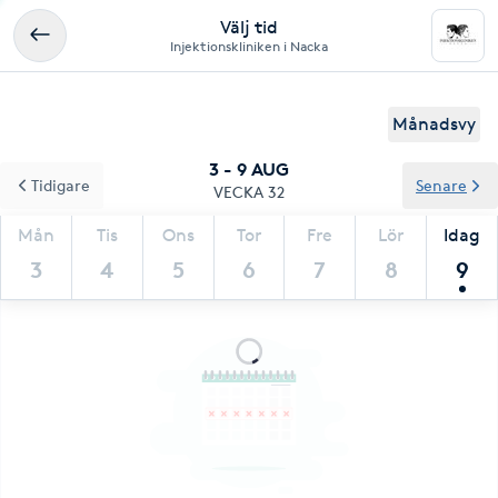
Välj tid
Injektionskliniken i Nacka
Månadsvy
3 - 9 AUG
Tidigare
Senare
VECKA 32
Mån
Tis
Ons
Tor
Fre
Lör
Idag
3
4
5
6
7
8
9