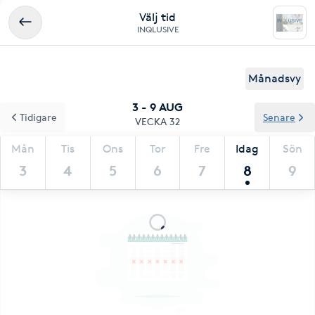
Välj tid
INQLUSIVE
Månadsvy
3 - 9 AUG
Tidigare
Senare
VECKA 32
Mån
Tis
Ons
Tor
Fre
Idag
Sön
3
4
5
6
7
8
9