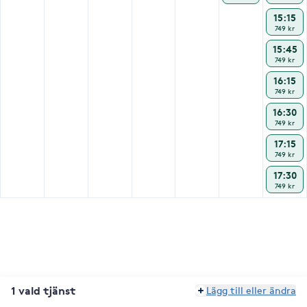
15:15
749 kr
15:45
749 kr
16:15
749 kr
16:30
749 kr
17:15
749 kr
17:30
749 kr
1 vald tjänst
Lägg till eller ändra