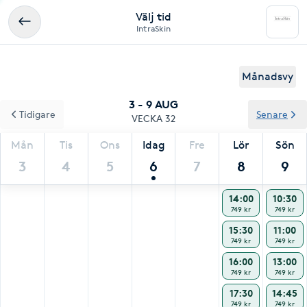
Välj tid
IntraSkin
Månadsvy
3 - 9 AUG
Tidigare
Senare
VECKA 32
Mån
Tis
Ons
Idag
Fre
Lör
Sön
3
4
5
6
7
8
9
14:00
10:30
749 kr
749 kr
15:30
11:00
749 kr
749 kr
16:00
13:00
749 kr
749 kr
17:30
14:45
749 kr
749 kr