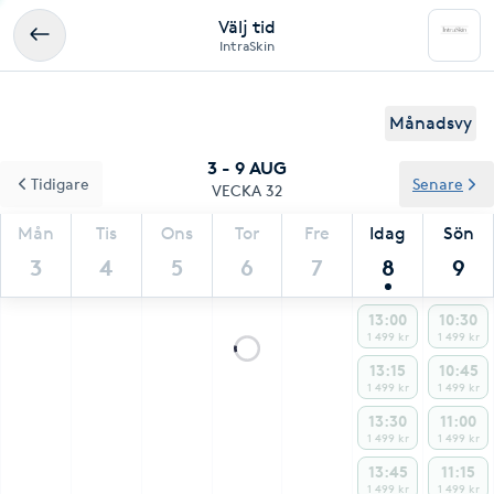
Välj tid
IntraSkin
Månadsvy
3 - 9 AUG
Tidigare
Senare
VECKA 32
Mån
Tis
Ons
Tor
Fre
Idag
Sön
3
4
5
6
7
8
9
13:00
10:30
1 499 kr
1 499 kr
13:15
10:45
1 499 kr
1 499 kr
13:30
11:00
1 499 kr
1 499 kr
13:45
11:15
1 499 kr
1 499 kr