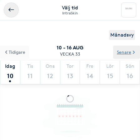
Välj tid
IntraSkin
Månadsvy
10 - 16 AUG
Tidigare
Senare
VECKA 33
Idag
Tis
Ons
Tor
Fre
Lör
Sön
10
11
12
13
14
15
16