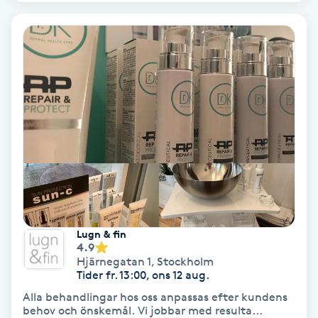
Keratinbehandling
Kinesiologi
Kinesisk medicin
Kiropraktik
Klangmassage
Klippning
Lugn & fin
4.9
Hjärnegatan 1
,
Stockholm
Klippning & Slingor
Tider fr. 13:00, ons 12 aug.
Alla behandlingar hos oss anpassas efter kundens
Klippning ungdom
behov och önskemål. Vi jobbar med resulta...