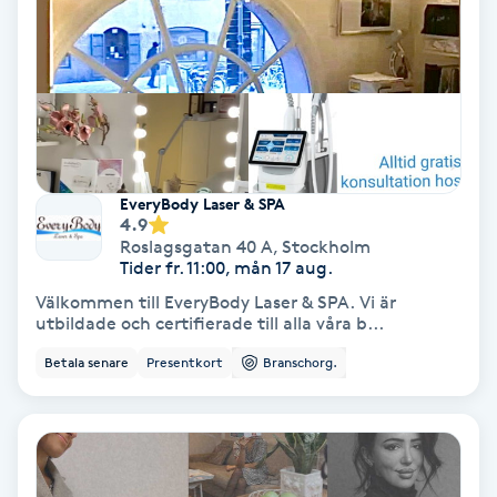
Osteopati
P
Paraffinbehandling
Pedikyr
EveryBody Laser & SPA
4.9
Pensionärklippning
Roslagsgatan 40 A
,
Stockholm
Tider fr. 11:00, mån 17 aug.
Permanent
Välkommen till EveryBody Laser & SPA. Vi är
utbildade och certifierade till alla våra b...
Permanent hårborttagning
Betala senare
Presentkort
Branschorg.
Permanent ögonbrynsmakeup
Personal shopper