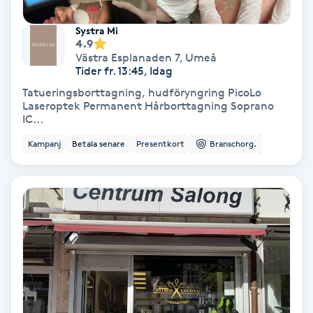
Systra Mi
Nagelförlängning akryl
4.9
Västra Esplanaden 7
,
Umeå
Tider fr. 13:45, Idag
Nagelförlängning gelé
Tatueringsborttagning, hudföryngring PicoLo
Laseroptek Permanent Hårborttagning Soprano
Nagelförlängning glasfiber
IC...
Kampanj
Betala senare
Presentkort
Branschorg.
Nagelförlängning silke
Nagelförstärkning
Nagelklippning
Nagelsvamp
Nageltrång