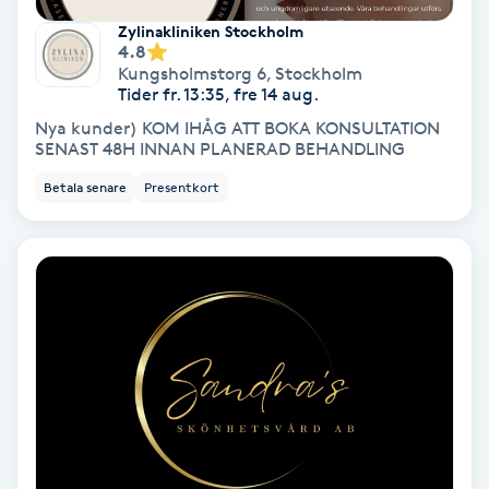
Zylinakliniken Stockholm
Svettbehandling
4.8
T
Kungsholmstorg 6
,
Stockholm
Tider fr. 13:35, fre 14 aug.
Tuina-massage
Nya kunder) KOM IHÅG ATT BOKA KONSULTATION
SENAST 48H INNAN PLANERAD BEHANDLING
Taktil massage
Betala senare
Presentkort
Tandblekning
Tandläkare
Tatuering
Tatueringsborttagning