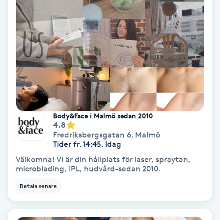
Personlig tränare
Picolaser
Piercing
Pigmentbehandling
Body&Face i Malmö sedan 2010
4.8
Pigmentfläckar
Fredriksbergsgatan 6
,
Malmö
Tider fr. 14:45, Idag
Plastikkirurgi
Välkomna! Vi är din hållplats för laser, spraytan,
microblading, IPL, hudvård-sedan 2010.
Powder brows
Betala senare
Power Yoga