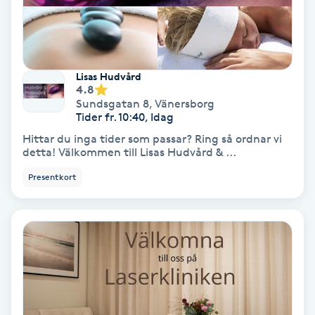
Volymfransar
Vårtor
Lisas Hudvård
Y
4.8
Sundsgatan 8
,
Vänersborg
Yin Yoga
Tider fr. 10:40, Idag
Hittar du inga tider som passar? Ring så ordnar vi
detta! Välkommen till Lisas Hudvård & ...
Yoga
Presentkort
Yoga Nidra
Yogamassage
Z
Zonterapi