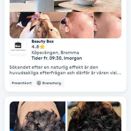
Gruppträning
Gua Sha-massage
H
Beauty Box
4.8
Köpsvängen
,
Bromma
Hatha Yoga
Tider fr. 09:30, Imorgon
Sökandet efter en naturlig effekt är den
Headspa
huvudsakliga efterfrågan och därför är våran visi...
Presentkort
Branschorg.
Healing
Herrklippning
HIFU