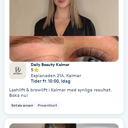
Hypnos
Hårborttagning
Hårbottenbehandling
Hårförlängning
Daily Beauty Kalmar
5
Hårvård
Esplanaden 21A
,
Kalmar
Tider fr. 10:00, Idag
Hälsa
Lashlift & browlift i Kalmar med synliga resultat.
Boka nu!
Hälsprickor
Betala senare
Presentkort
I
Idrottsmassage