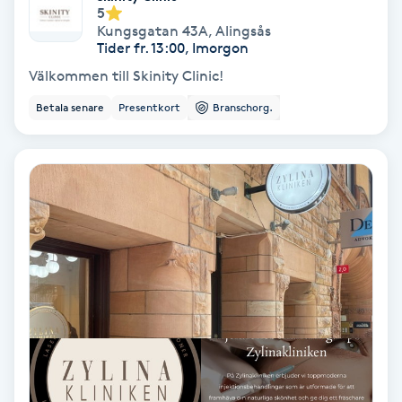
5
Kungsgatan 43A
,
Alingsås
Spa
Tider fr. 13:00, Imorgon
Välkommen till Skinity Clinic!
Spa manikyr & pedikyr
Betala senare
Presentkort
Branschorg.
Spa-manikyr
Spa-pedikyr
Spraytan
Stylist
Sugaring
Svensk massage