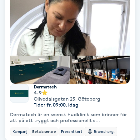
IPL
IPL hårborttagning
IR-massage
J
Japansk massage
K
Dermatech
4.9
K18
Olivedalsgatan 25
,
Göteborg
Tider fr. 09:00, Idag
Dermatech är en svensk hudklinik som brinner för
Katun fransar
att på ett tryggt och professionellt s...
Kampanj
Betala senare
Presentkort
Branschorg.
Kemisk peeling