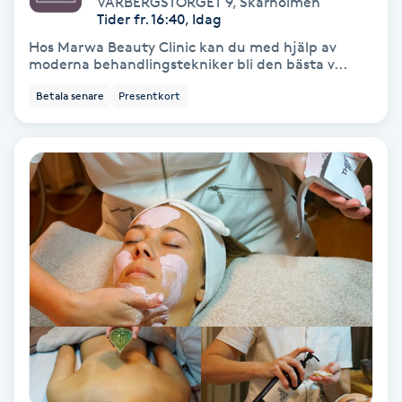
VÅRBERGSTORGET 9
,
Skärholmen
Color correction
Tider fr. 16:40, Idag
Hos Marwa Beauty Clinic kan du med hjälp av
Cryoterapi
moderna behandlingstekniker bli den bästa v...
D
Betala senare
Presentkort
Damklippning
Dermapen
Diamantslipning
E
Enzympeeling
Extensions