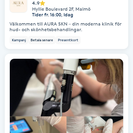
4.9
Medium
Hyllie Boulevard 2F
,
Malmö
Tider fr. 16:00, Idag
Välkommen till AURA SKN – din moderna klinik för
Megavolymfransar
hud- och skönhetsbehandlingar.
Kampanj
Betala senare
Presentkort
Melasma
Mesoterapi
MicroPen
Microshading
Mixfransar
N
Nagelförlängning