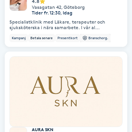
4.8
Lymfmassage
Vasagatan 42
,
Göteborg
Tider fr. 12:30, Idag
Läpptatuering
Specialistklinik med Läkare, terapeuter och
M
sjuksköterska i nära samarbete. I vår al...
Kampanj
Betala senare
Presentkort
Branschorg.
Makeup
Manikyr & Pedikyr
Massage
Medial vägledning
Medicinsk massage
Meditation
AURA SKN