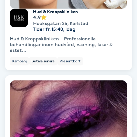
Tvätt & Fön
V
Hud & Kroppskliniken
4.9
Hööksgatan 25
,
Karlstad
Vaccination
Tider fr. 15:40, Idag
Hud & Kroppskliniken – Professionella
Vampyrbehandling
behandlingar inom hudvård, vaxning, laser &
estet...
Vaxning
Kampanj
Betala senare
Presentkort
Vaxning brasiliansk
Veterinär
Vibrationsmassage
Vinyasa Yoga