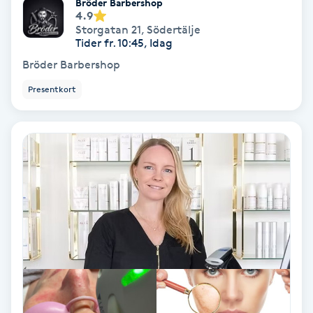
Bröder Barbershop
4.9
Fotmassage
Storgatan 21
,
Södertälje
Tider fr. 10:45, Idag
Fotsvamp
Bröder Barbershop
Presentkort
Fotvård
Fransar
Fransborttagning
Fransfärgning
Fransförlängning
Fransförlängning Megavolym