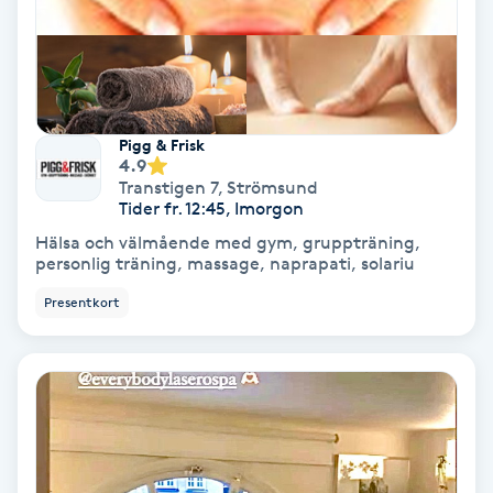
Olaplex
Olaplexbehandling
Ombre
Pigg & Frisk
4.9
Transtigen 7
,
Strömsund
Ombre brows
Tider fr. 12:45, Imorgon
Hälsa och välmående med gym, gruppträning,
personlig träning, massage, naprapati, solariu
Ombre naglar
Presentkort
Optiker
Ortobionomi
Ortopedi