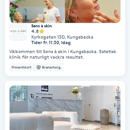
Färgning
Föning
Sens à skin
4.8
G
Kyrkogatan 13D
,
Kungsbacka
Tider fr. 11:30, Idag
Gel naglar
Välkommen till Sens à skin i Kungsbacka. Estetisk
klinik för naturligt vackra resultat.
Gelenaglar
Presentkort
Branschorg.
Gellack
Gellack med förstärkning
Gravidmassage
Gravidyoga