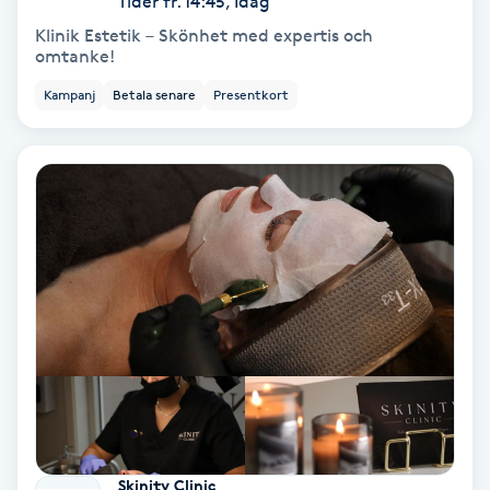
Tider fr. 14:45, Idag
Klinik Estetik – Skönhet med expertis och
Skoinlägg
omtanke!
Kampanj
Betala senare
Presentkort
Skägg
Skäggfärgning
Skäggklippning
Skäggtrimmning
Skönhet
Slingor
Sockring
Skinity Clinic