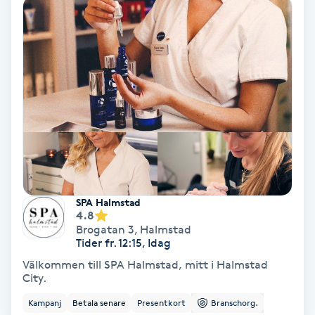
PRP (Platelet Rich Plasma)
PRX-T33
Psoriasis
PT
R
SPA Halmstad
Radiofrekvens
4.8
Brogatan 3
,
Halmstad
Tider fr. 12:15, Idag
Rakning
Välkommen till SPA Halmstad, mitt i Halmstad
City.
Reflexologi
Kampanj
Betala senare
Presentkort
Branschorg.