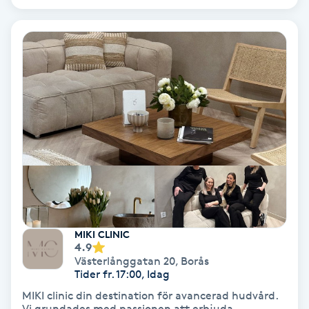
Regndroppsmassage
Reiki
Reikihealing
Reiki massage
Restorative Yoga
Rosacea
MIKI CLINIC
Rosenmetoden
4.9
Västerlånggatan 20
,
Borås
Tider fr. 17:00, Idag
Ryggmassage
MIKI clinic din destination för avancerad hudvård.
S
Vi grundades med passionen att erbjuda ...