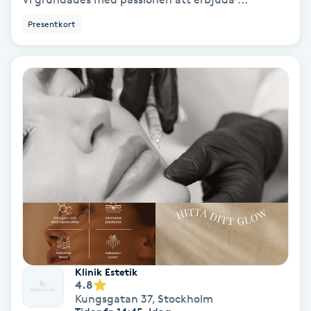
Samtalsterapi
Presentkort
Senioryoga
Shiatsu
Singelfransar
Sjukgymnastik
Skalpmassage
Skinbooster
Klinik Estetik
4.8
Sklerosering
Kungsgatan 37
,
Stockholm