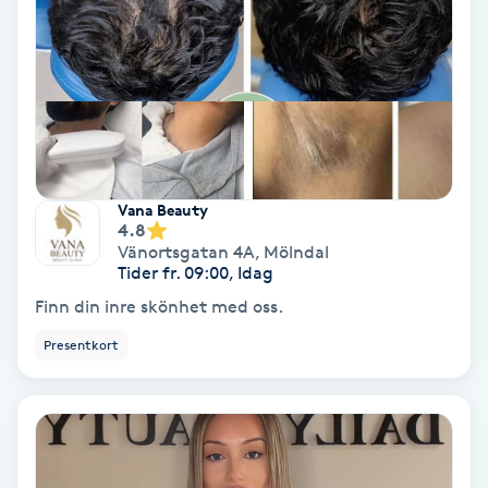
Hollywood Peel
Hot Stone Massage
Hot yoga
Hudföryngring
Vana Beauty
4.8
Vänortsgatan 4A
,
Mölndal
Huduppstramning
Tider fr. 09:00, Idag
Finn din inre skönhet med oss.
Hudvård
Presentkort
Hyaluronsyra
Hyperhidros