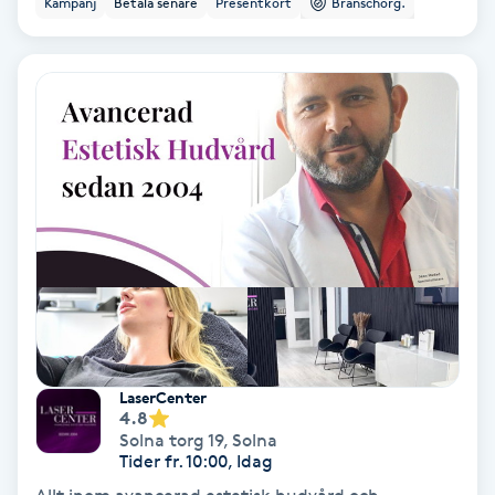
Kampanj
Betala senare
Presentkort
Branschorg.
Ansiktsbehandling djuprengörande
B
Babylights
Balayage
Bambumassage
Barber
Barnklippning
LaserCenter
4.8
BIAB
Solna torg 19
,
Solna
Tider fr. 10:00, Idag
Blowout