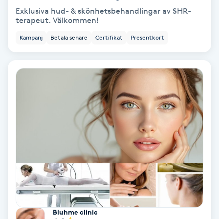
Laserbehandling
Exklusiva hud- & skönhetsbehandlingar av SHR-
terapeut. Välkommen!
Lashlift Keratin
Kampanj
Betala senare
Certifikat
Presentkort
LED-ljusterapi
Liktornar
LPG
LPG-behandling
LPG-massage
Luggklippning
Bluhme clinic