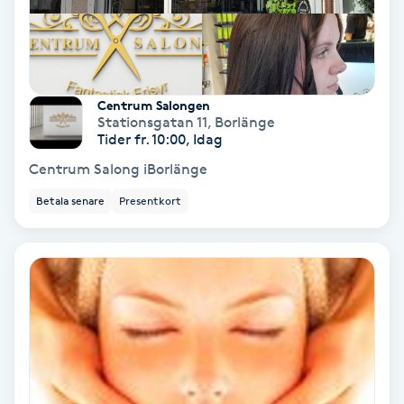
Nagelvård
Naglar borttagning
Centrum Salongen
Stationsgatan 11
,
Borlänge
Tider fr. 10:00, Idag
Naglar reparation
Centrum Salong iBorlänge
Naprapati
Betala senare
Presentkort
Navelpiercing
NBE-massage
Ny frisyr
O