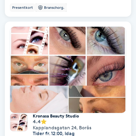
Presentkort
Branschorg.
Koppningsmassage
Kosmetisk tatuering
Kostrådgivning
Kroppsinpackning
Kroppspeeling
Käkledsbehandling
Kärlbehandling
Kronasa Beauty Studio
4.4
L
Kapplandsgatan 24
,
Borås
Tider fr. 12:00, Idag