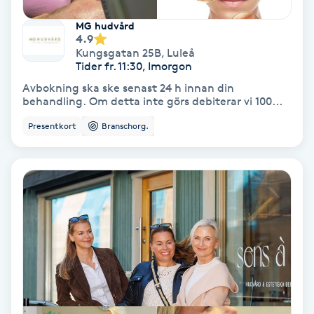
Fransförlängning Volym
MG hudvård
4.9
Kungsgatan 25B
,
Luleå
Fransk manikyr
Tider fr. 11:30, Imorgon
Avbokning ska ske senast 24 h innan din
Fransrengöring
behandling. Om detta inte görs debiterar vi 100...
Presentkort
Branschorg.
Frekvensterapi
Friskvård
Friskvårdsmassage
Frisör
Funktionsanalys