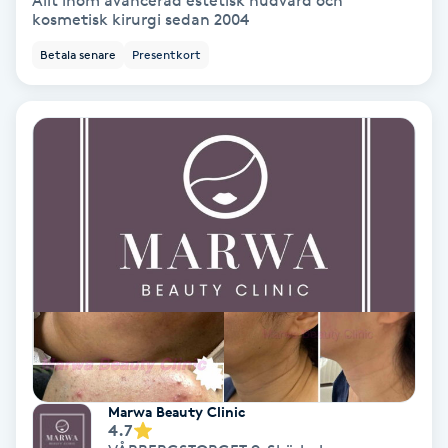
Allt inom avancerad estetisk hudvård och
kosmetisk kirurgi sedan 2004
Bottenfärg
Betala senare
Presentkort
Brynformning
Brynfärgning
Brynplockning
Bröllopsuppsättning
C
Celluliter
Coachning
Marwa Beauty Clinic
4.7