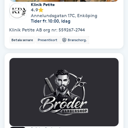
Extensions borttagning
Klinik Petite
4.9
Annelundsgatan 17C
,
Enköping
Eyeliner-tatuering
Tider fr. 10:00, Idag
F
Klinik Petite AB org nr: 559267-2744
Face framing
Betala senare
Presentkort
Branschorg.
Faceliftmassage
Fet hårbotten
Fettreducering
Fibromassage
Fillers