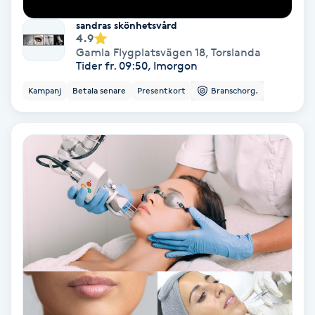
Terapi
sandras skönhetsvård
4.9
Thaimassage
Gamla Flygplatsvägen 18
,
Torslanda
Tider fr. 09:50, Imorgon
Toning
Kampanj
Betala senare
Presentkort
Branschorg.
Torr hårbotten
Torrborstning
Triggerpunktsmassage
Trådning
Träning