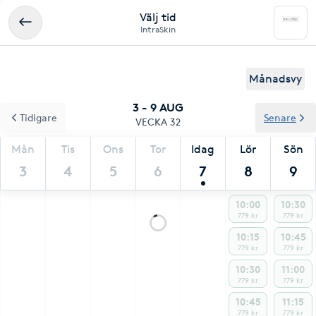
Välj tid
IntraSkin
Månadsvy
3 - 9 AUG
Tidigare
Senare
VECKA 32
Mån
Tis
Ons
Tor
Idag
Lör
Sön
3
4
5
6
7
8
9
10:00
10:30
779 kr
779 kr
10:15
10:45
779 kr
779 kr
10:30
11:00
779 kr
779 kr
10:45
11:15
779 kr
779 kr