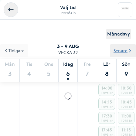
Välj tid
IntraSkin
Månadsvy
3 - 9 AUG
Tidigare
Senare
VECKA 32
Mån
Tis
Ons
Idag
Fre
Lör
Sön
3
4
5
6
7
8
9
14:00
10:30
1 095 kr
1 095 kr
14:15
10:45
1 095 kr
1 095 kr
17:30
11:00
1 095 kr
1 095 kr
17:45
11:15
1 095 kr
1 095 kr