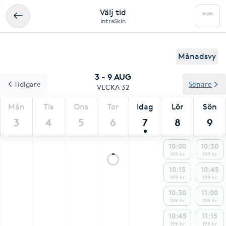
Välj tid
IntraSkin
Månadsvy
3 - 9 AUG
Tidigare
Senare
VECKA 32
Mån
Tis
Ons
Tor
Idag
Lör
Sön
3
4
5
6
7
8
9
10:00
10:30
199 kr
199 kr
10:15
10:45
199 kr
199 kr
10:30
11:00
199 kr
199 kr
10:45
11:15
199 kr
199 kr