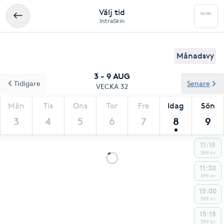
Välj tid
IntraSkin
Månadsvy
3 - 9 AUG
Tidigare
Senare
VECKA 32
Mån
Tis
Ons
Tor
Fre
Idag
Sön
3
4
5
6
7
8
9
11:15
399 kr
11:30
399 kr
15:00
399 kr
15:15
399 kr