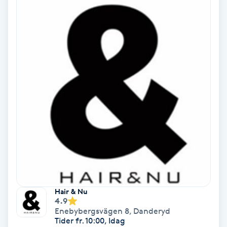
Skoinlägg
Skägg
Skäggfärgning
Skäggklippning
Skäggtrimmning
Skönhet
Slingor
Hair & Nu
4.9
Enebybergsvägen 8
,
Danderyd
Sockring
Tider fr. 10:00, Idag