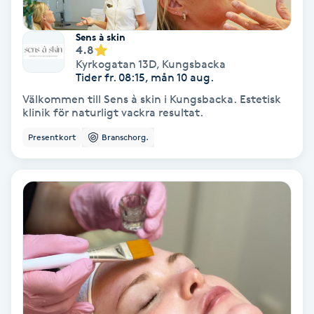
Personlig tränare
Sens à skin
4.8
Kyrkogatan 13D
,
Kungsbacka
Picolaser
Tider fr. 08:15, mån 10 aug.
Välkommen till Sens à skin i Kungsbacka. Estetisk
Piercing
klinik för naturligt vackra resultat.
Presentkort
Branschorg.
Pigmentbehandling
Pigmentfläckar
Plastikkirurgi
Powder brows
Power Yoga