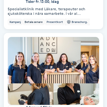
Tider fr. 13:00, Idag
Olaplex
Specialistklinik med Läkare, terapeuter och
sjuksköterska i nära samarbete. I vår al...
Olaplexbehandling
Kampanj
Betala senare
Presentkort
Branschorg.
Ombre
Ombre brows
Ombre naglar
Optiker
Ortobionomi
Ortopedi