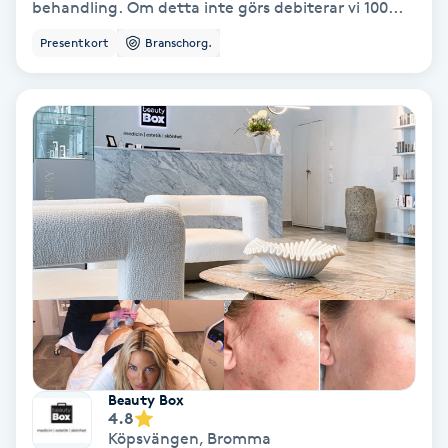
behandling. Om detta inte görs debiterar vi 100...
Color correction
Presentkort
Branschorg.
Cryoterapi
D
Damklippning
Dermapen
Diamantslipning
E
Enzympeeling
Extensions
Beauty Box
4.8
Köpsvängen
,
Bromma