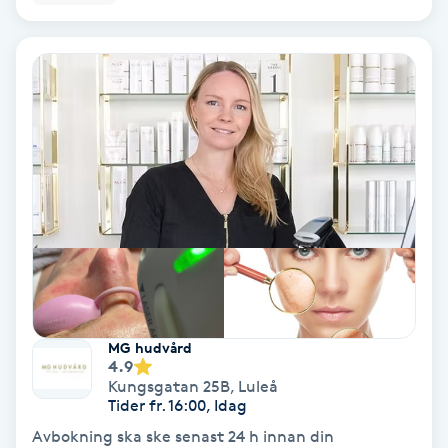
Bottenfärg
Brynformning
Brynfärgning
Brynplockning
Bröllopsuppsättning
C
Celluliter
MG hudvård
4.9
Kungsgatan 25B
,
Luleå
Coachning
Tider fr. 16:00, Idag
Avbokning ska ske senast 24 h innan din