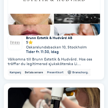
Regndroppsmassage
Reiki
Reikihealing
Brunn Estetik & Hudvård AB
5
Reiki massage
Oskarslundsbacken 10
,
Stockholm
Tider fr. 11:30, Idag
Restorative Yoga
Välkomna till Brunn Estetik & Hudvård. Hos oss
träffar du legitimerad sjuksköterska Li...
Rosacea
Kampanj
Betala senare
Presentkort
Branschorg.
Rosenmetoden
Ryggmassage
S