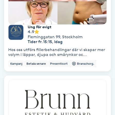
PRP (Platelet Rich Plasma)
PRX-T33
Ung För evigt
4.9
Fleminggatan 99
,
Stockholm
Psoriasis
Tider fr. 15:15, Idag
Hos oss utförs fillerbehandlingar där vi skapar mer
PT
volym i läppar, djupa och smårynkor oc...
R
Kampanj
Betala senare
Presentkort
Branschorg.
Radiofrekvens
Rakning
Reflexologi