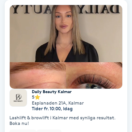
Keratinbehandling
Kinesiologi
Kinesisk medicin
Kiropraktik
Klangmassage
Daily Beauty Kalmar
Klippning
5
Esplanaden 21A
,
Kalmar
Tider fr. 10:00, Idag
Klippning & Slingor
Lashlift & browlift i Kalmar med synliga resultat.
Boka nu!
Klippning ungdom