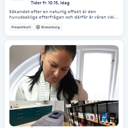
Extensions borttagning
Tider fr. 10:15, Idag
Sökandet efter en naturlig effekt är den
huvudsakliga efterfrågan och därför är våran visi...
Eyeliner-tatuering
F
Presentkort
Branschorg.
Face framing
Faceliftmassage
Fet hårbotten
Fettreducering
Fibromassage
Fillers