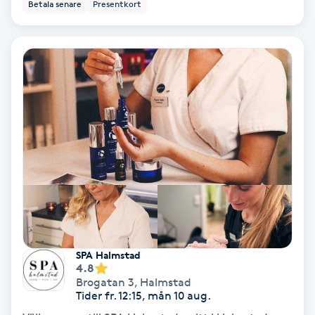
Betala senare
Presentkort
Koppningsmassage
Kosmetisk tatuering
Kostrådgivning
Kroppsinpackning
Kroppspeeling
Käkledsbehandling
SPA Halmstad
Kärlbehandling
4.8
Brogatan 3
,
Halmstad
L
Tider fr. 12:15, mån 10 aug.