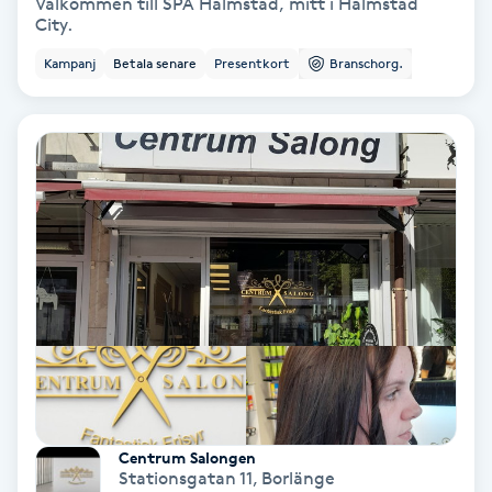
Välkommen till SPA Halmstad, mitt i Halmstad
Laserbehandling
City.
Kampanj
Betala senare
Presentkort
Branschorg.
Lashlift Keratin
LED-ljusterapi
Liktornar
LPG
LPG-behandling
LPG-massage
Luggklippning
Centrum Salongen
Stationsgatan 11
,
Borlänge