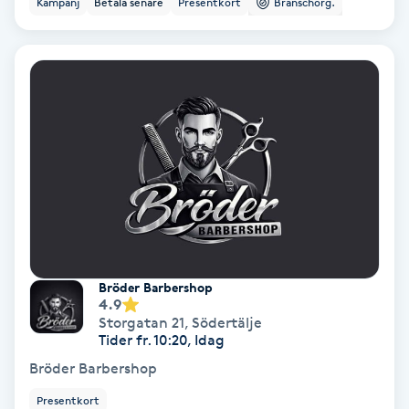
Kampanj
Betala senare
Presentkort
Branschorg.
Ansiktsbehandling djuprengörande
B
Babylights
Balayage
Bambumassage
Barber
Bröder Barbershop
Barnklippning
4.9
Storgatan 21
,
Södertälje
Tider fr. 10:20, Idag
BIAB
Bröder Barbershop
Blowout
Presentkort