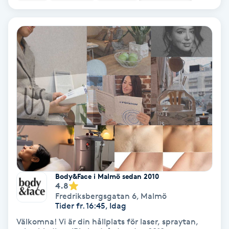
Nagelförlängning akryl
Nagelförlängning gelé
Nagelförlängning glasfiber
Nagelförlängning silke
Nagelförstärkning
Nagelklippning
Body&Face i Malmö sedan 2010
4.8
Fredriksbergsgatan 6
,
Malmö
Nagelsvamp
Tider fr. 16:45, Idag
Välkomna! Vi är din hållplats för laser, spraytan,
Nageltrång