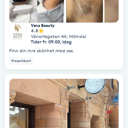
Färgning
Föning
Vana Beauty
4.8
G
Vänortsgatan 4A
,
Mölndal
Tider fr. 09:00, Idag
Gel naglar
Finn din inre skönhet med oss.
Presentkort
Gelenaglar
Gellack
Gellack med förstärkning
Gravidmassage
Gravidyoga