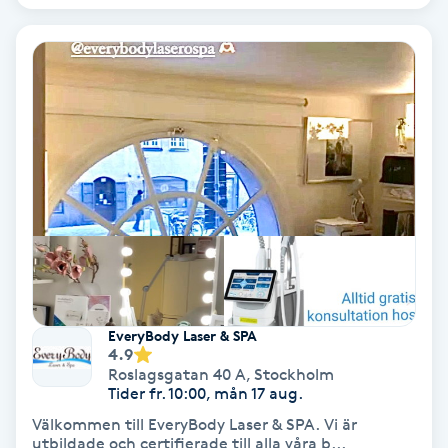
Svettbehandling
T
Tuina-massage
Taktil massage
Tandblekning
Tandläkare
EveryBody Laser & SPA
Tatuering
4.9
Roslagsgatan 40 A
,
Stockholm
Tider fr. 10:00, mån 17 aug.
Tatueringsborttagning
Välkommen till EveryBody Laser & SPA. Vi är
utbildade och certifierade till alla våra b...