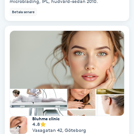
microblading, IPL, hudvård-sedan 2010.
Betala senare
Nagelvård
Naglar borttagning
Naglar reparation
Naprapati
Navelpiercing
NBE-massage
Ny frisyr
Bluhme clinic
4.8
O
Vasagatan 42
,
Göteborg