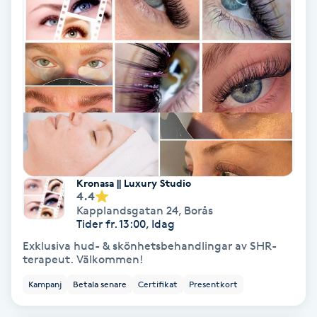
IPL
IPL hårborttagning
IR-massage
J
Japansk massage
Kronasa || Luxury Studio
K
4.4
Kapplandsgatan 24
,
Borås
K18
Tider fr. 13:00, Idag
Exklusiva hud- & skönhetsbehandlingar av SHR-
terapeut. Välkommen!
Katun fransar
Kampanj
Betala senare
Certifikat
Presentkort
Kemisk peeling