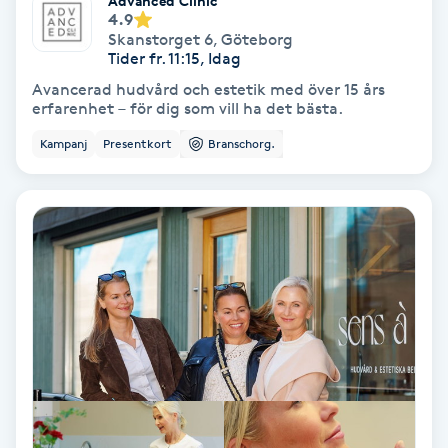
Advanced Clinic
4.9
Osteopati
Skanstorget 6
,
Göteborg
P
Tider fr. 11:15, Idag
Avancerad hudvård och estetik med över 15 års
Paraffinbehandling
erfarenhet – för dig som vill ha det bästa.
Kampanj
Presentkort
Branschorg.
Pedikyr
Pensionärklippning
Permanent
Permanent hårborttagning
Permanent ögonbrynsmakeup
Personal shopper