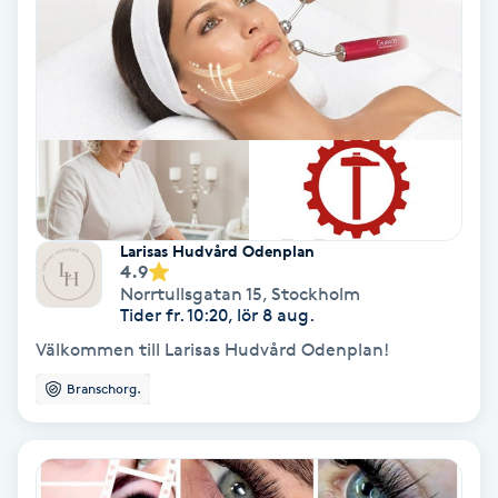
Hypnos
Hårborttagning
Hårbottenbehandling
Hårförlängning
Larisas Hudvård Odenplan
4.9
Hårvård
Norrtullsgatan 15
,
Stockholm
Tider fr. 10:20, lör 8 aug.
Hälsa
Välkommen till Larisas Hudvård Odenplan!
Branschorg.
Hälsprickor
I
Idrottsmassage