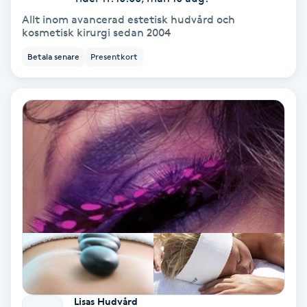
Tvätt & Fön
Allt inom avancerad estetisk hudvård och
V
kosmetisk kirurgi sedan 2004
Vaccination
Betala senare
Presentkort
Vampyrbehandling
Vaxning
Vaxning brasiliansk
Veterinär
Vibrationsmassage
Vinyasa Yoga
Lisas Hudvård