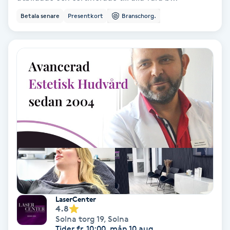
Terapi
Betala senare
Presentkort
Branschorg.
Thaimassage
Toning
Torr hårbotten
Torrborstning
Triggerpunktsmassage
Trådning
LaserCenter
Träning
4.8
Solna torg 19
,
Solna
Tider fr. 10:00, mån 10 aug.